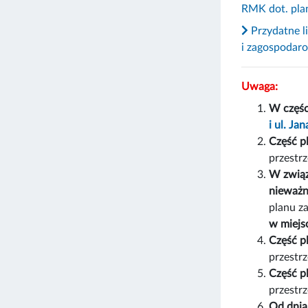
RMK dot. pla
Przydatne l
i zagospodar
Uwaga:
W częśc
i ul. Ja
Część p
przestr
W związ
nieważn
planu z
w miejs
Część p
przestr
Część p
przestr
Od dnia