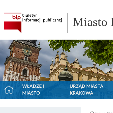
Miasto
WŁADZE I
URZĄD MIASTA
MIASTO
KRAKOWA