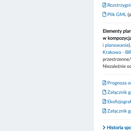
Rozstrzygnię
Plik GML
(p
Elementy pla
w kompozycja
i planowanie
)
Krakowa - B
przestrzenne/
Niezależnie o
Prognoza od
Załącznik g
Ekofizjograf
Załącznik gr
Historia sp