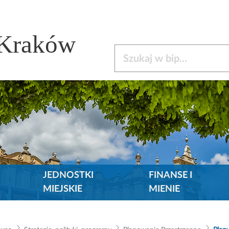
 Kraków
Szukaj w bip
JEDNOSTKI
FINANSE I
MIEJSKIE
MIENIE