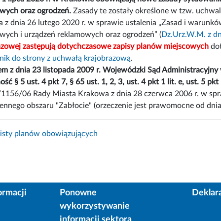
wych oraz ogrodzeń.
Zasady te zostały określone w tzw. uchwal
 z dnia 26 lutego 2020 r. w sprawie ustalenia „Zasad i warunkó
wych i urządzeń reklamowych oraz ogrodzeń” (
Dz.Urz.W.M. z dn
azowej zastępują dotychczasowe zapisy planów miejscowych
dot
nik do strony z uchwałą krajobrazową
.
m z dnia 23 listopada 2009 r. Wojewódzki Sąd Administracyjny
ć § 5 ust. 4 pkt 7, § 65 ust. 1, 2, 3, ust. 4 pkt 1 lit. e, ust. 5 pkt 1
I/1156/06 Rady Miasta Krakowa z dnia 28 czerwca 2006 r. w s
zennego obszaru "Zabłocie" (orzeczenie jest prawomocne od dnia 
isty planów obowiązujących
ormacji
Ponowne
Deklar
wykorzystywanie
informacji sektora