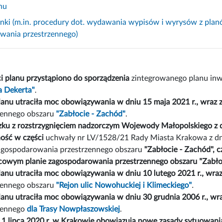
nu
inki (m.in. procedury dot. wydawania wypisów i wyrysów z pla
owania przestrzennego)
i planu przystąpiono do sporządzenia
zintegrowanego planu inw
na Dekerta"
.
lanu utraciła moc obowiązywania w dniu 15 maja 2021 r., wraz 
zennego obszaru
"Zabłocie - Zachód"
.
ku z rozstrzygnięciem nadzorczym Wojewody Małopolskiego z d
ość w części
uchwały nr LV/1528/21 Rady Miasta Krakowa z dni
agospodarowania przestrzennego obszaru
"Zabłocie - Zachód", c
cowym planie zagospodarowania przestrzennego obszaru "Zabło
lanu utraciła moc obowiązywania w dniu 10 lutego 2021 r., wraz
zennego obszaru
"Rejon ulic Nowohuckiej i Klimeckiego"
.
lanu utraciła moc obowiązywania w dniu 30 grudnia 2006 r., wra
zennego
dla Trasy Nowpłaszowskiej
.
 1 lipca 2020 r. w Krakowie obowiązują nowe zasady sytuowania