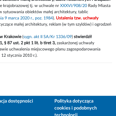
e krajobrazowej tj. w uchwale nr
XXXVI/908/20
Rady Miasta
w sytuowania obiektów małej architektury, tablic
ia 9 marca 2020 r., poz. 1984
).
Ustalenia tzw. uchwały
yczące małej architektury, reklam (w tym szyldów) i ogrodzeń
 w Krakowie
(
sygn. akt II SA/Kr 1336/09
)
stwierdził
, § 87 ust. 2 pkt 1 lit. b tiret 3,
zaskarżonej uchwały
prawie uchwalenia miejscowego planu zagospodarowania
12 stycznia 2010 r.).
acja dostępności
Polityka dotycząca
cookies i podobnych
technologii