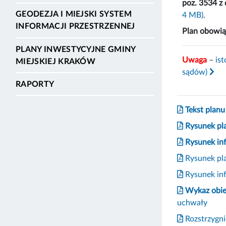
poz. 3534 z 
GEODEZJA I MIEJSKI SYSTEM
4 MB)
.
INFORMACJI PRZESTRZENNEJ
Plan obowiąz
PLANY INWESTYCYJNE GMINY
Uwaga
–
is
MIEJSKIEJ KRAKÓW
sądów)
RAPORTY
Tekst planu
Rysunek pl
Rysunek inf
Rysunek pla
Rysunek inf
Wykaz obie
uchwały
Rozstrzygni