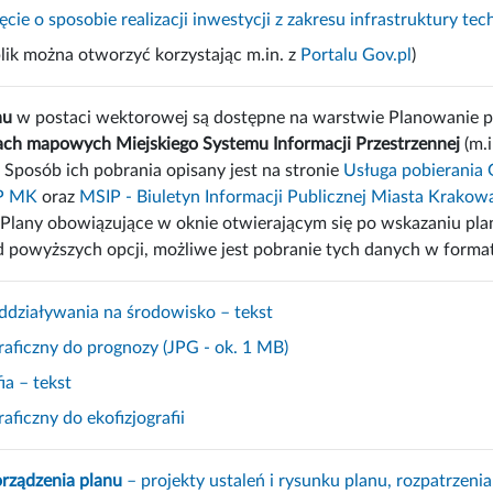
cie o sposobie realizacji inwestycji z zakresu infrastruktury te
lik można otworzyć korzystając m.in. z
Portalu Gov.pl
)
nu
w postaci wektorowej są dostępne na warstwie Planowanie 
ch mapowych Miejskiego Systemu Informacji Przestrzennej
(m.
. Sposób ich pobrania opisany jest na stronie
Usługa pobierania 
IP MK
oraz
MSIP - Biuletyn Informacji Publicznej Miasta Krakow
Plany obowiązujące w oknie otwierającym się po wskazaniu plan
d powyższych opcji, możliwe jest pobranie tych danych w format
działywania na środowisko – tekst
raficzny do prognozy (JPG - ok. 1 MB)
ia – tekst
aficzny do ekofizjografii
orządzenia planu
– projekty ustaleń i rysunku planu, rozpatrzeni