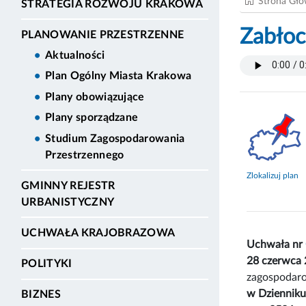
Strona Gł
STRATEGIA ROZWOJU KRAKOWA
Zabłoc
PLANOWANIE PRZESTRZENNE
Aktualności
Plan Ogólny Miasta Krakowa
Plany obowiązujące
Plany sporządzane
Studium Zagospodarowania
Przestrzennego
Zlokalizuj plan
GMINNY REJESTR
URBANISTYCZNY
UCHWAŁA KRAJOBRAZOWA
Uchwała nr
28 czerwca 
POLITYKI
zagospodaro
w Dziennik
BIZNES