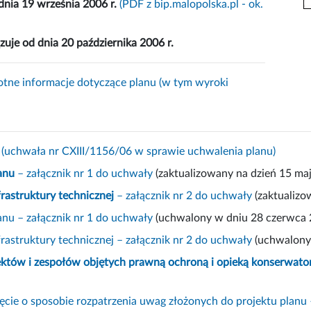
dnia 19 września 2006 r.
(PDF z bip.malopolska.pl - ok.
uje od dnia 20 października 2006 r.
totne informacje dotyczące planu (w tym wyroki
(uchwała nr CXIII/1156/06 w sprawie uchwalenia planu)
anu
– załącznik nr 1 do uchwały
(zaktualizowany na dzień 15 maj
rastruktury technicznej
– załącznik nr 2 do uchwały
(zaktualizo
nu – załącznik nr 1 do uchwały
(uchwalony w dniu 28 czerwca 2
rastruktury technicznej – załącznik nr 2 do uchwały
(uchwalony 
któw i zespołów objętych prawną ochroną i opieką konserwator
ęcie o sposobie rozpatrzenia uwag złożonych do projektu planu 