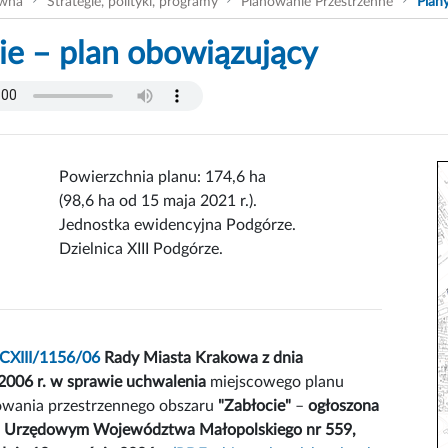
ówna
Strategie, polityki, programy
Planowanie Przestrzenne
Plan
ie – plan obowiązujący
Powierzchnia planu: 174,6 ha
(98,6 ha od 15 maja 2021 r.).
Jednostka ewidencyjna Podgórze.
Dzielnica XIII Podgórze.
CXIII/1156/06
Rady Miasta Krakowa z dnia
2006 r. w sprawie uchwalenia
miejscowego planu
wania przestrzennego obszaru
"Zabłocie"
–
ogłoszona
u Urzędowym Województwa Małopolskiego nr 559,