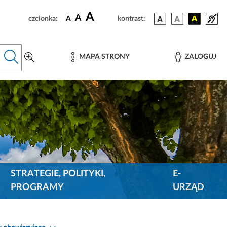
A
A
czcionka:
A
kontrast:
MAPA STRONY
ZALOGUJ
STRATEGIE, POLITYKI,
E-
PROGRAMY
URZĄD