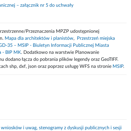
chnicznej – załącznik nr 5 do uchwały
przestrzenne/Przeznaczenia MPZP udostępnionej
in.
Mapa dla architektów i planistów
,
Przestrzeń miejska
GD-35 – MSIP - Biuletyn Informacji Publicznej Miasta
a - BIP MK
. Dodatkowo na warstwie Planowanie
u dodano łącza do pobrania plików legendy oraz GeoTIFF.
ach shp, dxf, json oraz poprzez usługę WFS na stronie
MSIP
.
a wniosków i uwag, stenogramy z dyskusji publicznych i sesji