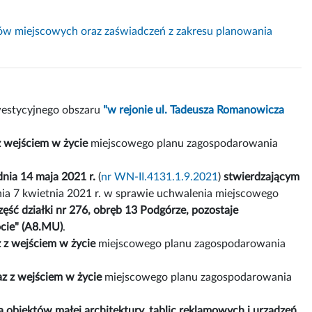
nów miejscowych oraz zaświadczeń z zakresu planowania
estycyjnego obszaru
"w rejonie ul. Tadeusza Romanowicza
z wejściem w życie
miejscowego planu zagospodarowania
nia 14 maja 2021 r.
(
nr WN-II.4131.1.9.2021
)
stwierdzającym
a 7 kwietnia 2021 r. w sprawie uchwalenia miejscowego
zęść działki nr 276, obręb 13 Podgórze, pozostaje
cie" (A8.MU)
.
 z wejściem w życie
miejscowego planu zagospodarowania
z z wejściem w życie
miejscowego planu zagospodarowania
 obiektów małej architektury, tablic reklamowych i urządzeń