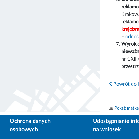
reklamo
Krakowa
reklamo
krajobr
–
odnoś
Wyrokie
nieważnoś
nr CXII
przestr
Powrót do l
Pokaż metkę
Ochrona danych
Udostępnianie inf
osobowych
na wniosek