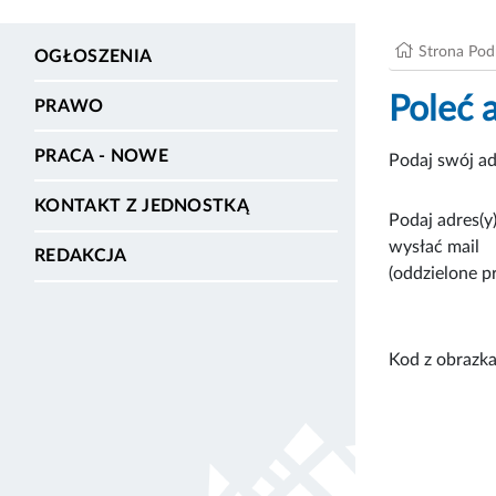
Strona Po
OGŁOSZENIA
Poleć 
PRAWO
PRACA - NOWE
Podaj swój ad
KONTAKT Z JEDNOSTKĄ
Podaj adres(y)
wysłać mail
REDAKCJA
(oddzielone p
Kod z obrazka