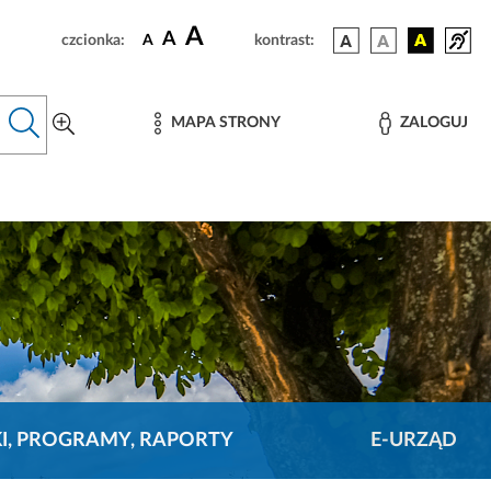
A
A
czcionka:
A
kontrast:
MAPA STRONY
ZALOGUJ
KI, PROGRAMY, RAPORTY
E-URZĄD