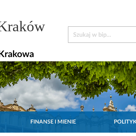
 Kraków
Szukaj w bip
 Krakowa
FINANSE I MIENIE
POLITY