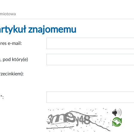
dmiotowa
artykuł znajomemu
res e-mail:
, pod który(e)
rzecinkiem):
*: