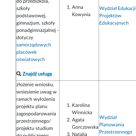
do przedszkola,
Anna
szkoły
Wydział Edukacji
Kowynia
podstawowej,
Projektów
gimnazjum, szkoły
Edukacyjnych
ponadgimnazjalnej -
dotyczy
samorządowych
placówek
oświatowych
Znajdź usługę
złożenie wniosku,
wniesienie uwag w
ramach wyłożenia
Karolina
projektu planu
Winnicka
zagospodarowania
Wydział
Agata
przestrzennego/
Planowania
Gorczowska
projektu studium
Przestrzennego
Natalia
do publicznego