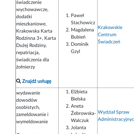
świadczenie
wychowawcze,
Paweł
dodatki
Stachowicz
mieszkaniowe,
Krakowskie
Magdalena
Krakowska Karta
Centrum
Bubień
Rodzinna 3+, Karta
Świadczeń
Dominik
Dużej Rodziny,
Gzyl
repatriacja,
świadczenia dla
żołnierzy
Znajdź usługę
Elżbieta
wydawanie
Bielska
dowodów
Aneta
osobistych,
Wydział Spraw
Żebrowska-
zameldowanie i
Administracyjny
Walczuk
wymeldowanie
Jolanta