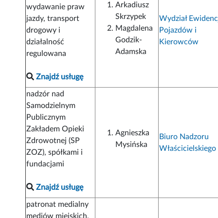
Arkadiusz
wydawanie praw
Skrzypek
jazdy, transport
Wydział Ewidenc
Magdalena
drogowy i
Pojazdów i
Godzik-
działalność
Kierowców
Adamska
regulowana
Znajdź usługę
nadzór nad
Samodzielnym
Publicznym
Zakładem Opieki
Agnieszka
Biuro Nadzoru
Zdrowotnej (SP
Mysińska
Właścicielskiego
ZOZ), spółkami i
fundacjami
Znajdź usługę
patronat medialny
mediów miejskich,