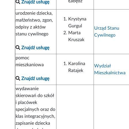
Łabędź
Znajdź usługę
urodzenie dziecka,
Krystyna
małżeństwo, zgon,
Gurgul
odpisy z aktów
Urząd Stanu
Marta
stanu cywilnego
Cywilnego
Kruszak
Znajdź usługę
pomoc
Karolina
mieszkaniowa
Wydział
Ratajek
Mieszkalnictwa
Znajdź usługę
wydawanie
skierowań do szkół
i placówek
specjalnych oraz do
klas integracyjnych,
zapisanie dziecka