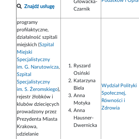
Podatków i Opła
Głowacka-
Znajdź usługę
Czarnik
programy
profilaktyczne,
działalność szpitali
miejskich (
Szpital
Miejski
Specjalistyczny
Ryszard
im. G. Narutowicza
,
Osiński
Szpital
Katarzyna
Specjalistyczny
Wydział Polityki
Biela
im. S. Żeromskiego
),
Społecznej,
Anna
rejestr żłobków i
Równości i
Motyka
klubów dziecięcych
Zdrowia
Anna
prowadzony przez
Hausner-
Prezydenta Miasta
Dwernicka
Krakowa,
udzielanie