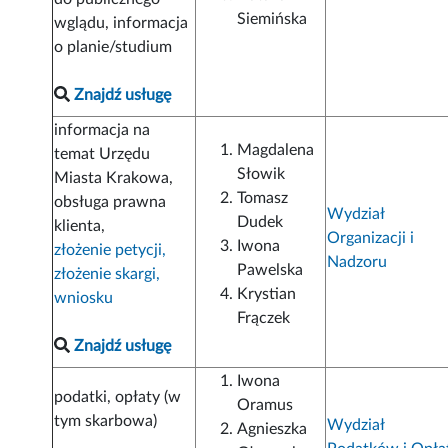
Siemińska
wglądu, informacja
o planie/studium
Znajdź usługę
informacja na
Magdalena
temat Urzędu
Słowik
Miasta Krakowa,
Tomasz
obsługa prawna
Wydział
Dudek
klienta,
Organizacji i
Iwona
złożenie petycji,
Nadzoru
Pawelska
złożenie skargi,
Krystian
wniosku
Frączek
Znajdź usługę
Iwona
podatki, opłaty (w
Oramus
tym skarbowa)
Wydział
Agnieszka