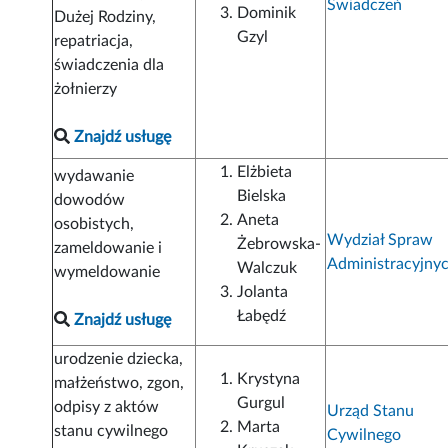
Świadczeń
Dominik
Dużej Rodziny,
Gzyl
repatriacja,
świadczenia dla
żołnierzy
Znajdź usługę
Elżbieta
wydawanie
Bielska
dowodów
Aneta
osobistych,
Wydział Spraw
Żebrowska-
zameldowanie i
Administracyjny
Walczuk
wymeldowanie
Jolanta
Łabędź
Znajdź usługę
urodzenie dziecka,
Krystyna
małżeństwo, zgon,
Gurgul
odpisy z aktów
Urząd Stanu
Marta
stanu cywilnego
Cywilnego