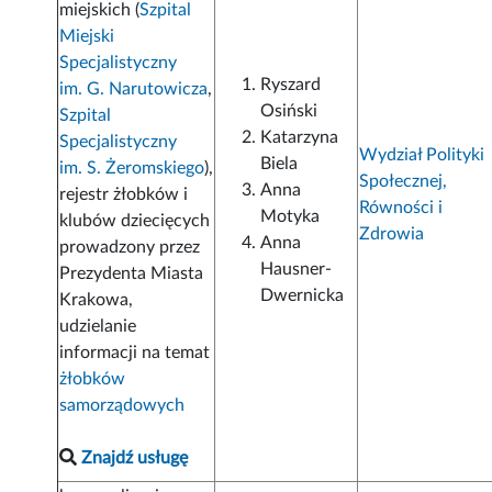
miejskich (
Szpital
Miejski
Specjalistyczny
Ryszard
im. G. Narutowicza
,
Osiński
Szpital
Katarzyna
Specjalistyczny
Wydział Polityki
Biela
im. S. Żeromskiego
),
Społecznej,
Anna
rejestr żłobków i
Równości i
Motyka
klubów dziecięcych
Zdrowia
Anna
prowadzony przez
Hausner-
Prezydenta Miasta
Dwernicka
Krakowa,
udzielanie
informacji na temat
żłobków
samorządowych
Znajdź usługę