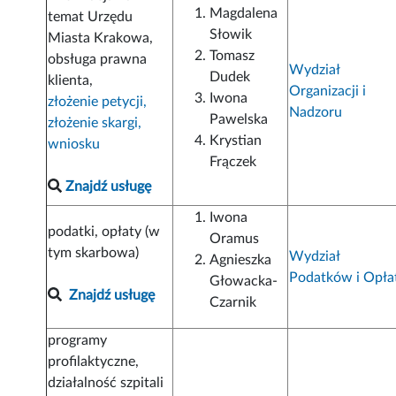
Magdalena
temat Urzędu
Słowik
Miasta Krakowa,
Tomasz
obsługa prawna
Wydział
Dudek
klienta,
Organizacji i
Iwona
złożenie petycji,
Nadzoru
Pawelska
złożenie skargi,
Krystian
wniosku
Frączek
Znajdź usługę
Iwona
podatki, opłaty (w
Oramus
tym skarbowa)
Wydział
Agnieszka
Podatków i Opła
Głowacka-
Znajdź usługę
Czarnik
programy
profilaktyczne,
działalność szpitali