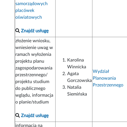
samorządowych
placówek
oświatowych
Znajdź usługę
złożenie wniosku,
wniesienie uwag w
ramach wyłożenia
Karolina
projektu planu
Winnicka
zagospodarowania
Wydział
Agata
przestrzennego/
Planowania
Gorczowska
projektu studium
Przestrzennego
Natalia
do publicznego
Siemińska
wglądu, informacja
o planie/studium
Znajdź usługę
informacja na