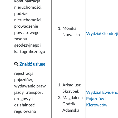
komunalizacja
nieruchomości,
podział
nieruchomości,
prowadzenie
Monika
powiatowego
Wydział Geodezj
Nowacka
zasobu
geodezyjnego i
kartograficznego
Znajdź usługę
rejestracja
pojazdów,
Arkadiusz
wydawanie praw
Skrzypek
jazdy, transport
Wydział Ewidenc
Magdalena
drogowy i
Pojazdów i
Godzik-
działalność
Kierowców
Adamska
regulowana