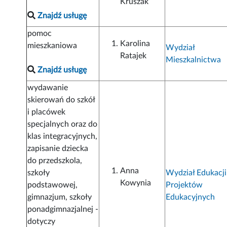
Kruszak
Znajdź usługę
pomoc
Karolina
mieszkaniowa
Wydział
Ratajek
Mieszkalnictwa
Znajdź usługę
wydawanie
skierowań do szkół
i placówek
specjalnych oraz do
klas integracyjnych,
zapisanie dziecka
do przedszkola,
Anna
szkoły
Wydział Edukacji
Kowynia
podstawowej,
Projektów
gimnazjum, szkoły
Edukacyjnych
ponadgimnazjalnej -
dotyczy