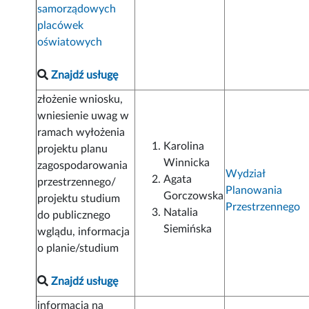
samorządowych
placówek
oświatowych
Znajdź usługę
złożenie wniosku,
wniesienie uwag w
ramach wyłożenia
Karolina
projektu planu
Winnicka
zagospodarowania
Wydział
Agata
przestrzennego/
Planowania
Gorczowska
projektu studium
Przestrzennego
Natalia
do publicznego
Siemińska
wglądu, informacja
o planie/studium
Znajdź usługę
informacja na