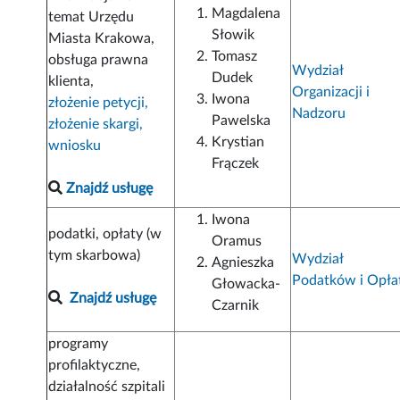
Magdalena
temat Urzędu
Słowik
Miasta Krakowa,
Tomasz
obsługa prawna
Wydział
Dudek
klienta,
Organizacji i
Iwona
złożenie petycji,
Nadzoru
Pawelska
złożenie skargi,
Krystian
wniosku
Frączek
Znajdź usługę
Iwona
podatki, opłaty (w
Oramus
tym skarbowa)
Wydział
Agnieszka
Podatków i Opła
Głowacka-
Znajdź usługę
Czarnik
programy
profilaktyczne,
działalność szpitali