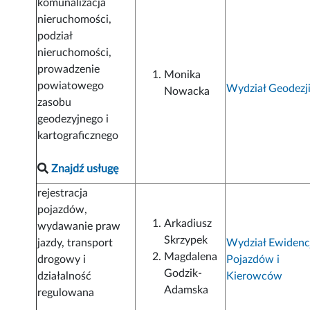
komunalizacja
nieruchomości,
podział
nieruchomości,
prowadzenie
Monika
powiatowego
Wydział Geodezj
Nowacka
zasobu
geodezyjnego i
kartograficznego
Znajdź usługę
rejestracja
pojazdów,
Arkadiusz
wydawanie praw
Skrzypek
jazdy, transport
Wydział Ewidenc
Magdalena
drogowy i
Pojazdów i
Godzik-
działalność
Kierowców
Adamska
regulowana