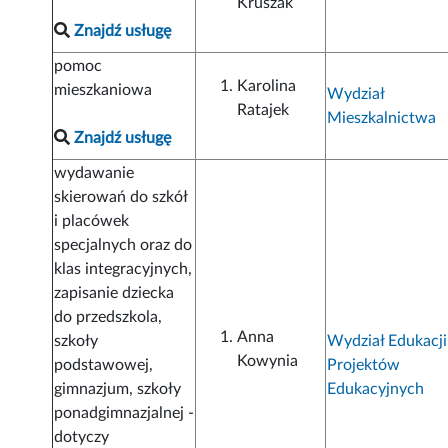
Kruszak
Znajdź usługę
pomoc
Karolina
mieszkaniowa
Wydział
Ratajek
Mieszkalnictwa
Znajdź usługę
wydawanie
skierowań do szkół
i placówek
specjalnych oraz do
klas integracyjnych,
zapisanie dziecka
do przedszkola,
Anna
szkoły
Wydział Edukacji
Kowynia
podstawowej,
Projektów
gimnazjum, szkoły
Edukacyjnych
ponadgimnazjalnej -
dotyczy