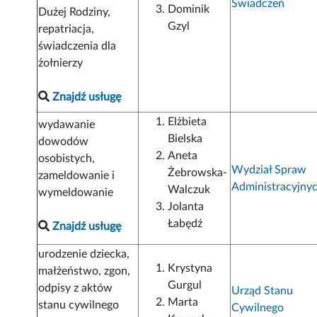
Świadczeń
Dominik
Dużej Rodziny,
Gzyl
repatriacja,
świadczenia dla
żołnierzy
Znajdź usługę
Elżbieta
wydawanie
Bielska
dowodów
Aneta
osobistych,
Wydział Spraw
Żebrowska-
zameldowanie i
Administracyjny
Walczuk
wymeldowanie
Jolanta
Łabędź
Znajdź usługę
urodzenie dziecka,
Krystyna
małżeństwo, zgon,
Gurgul
odpisy z aktów
Urząd Stanu
Marta
stanu cywilnego
Cywilnego