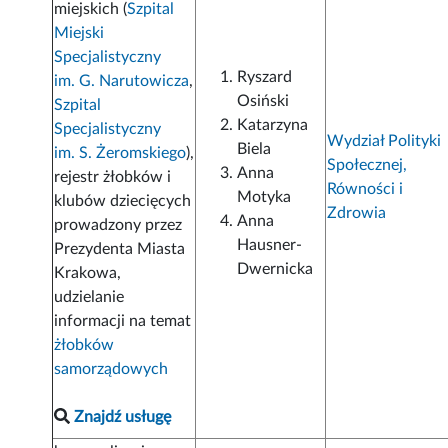
miejskich (
Szpital
Miejski
Specjalistyczny
Ryszard
im. G. Narutowicza
,
Osiński
Szpital
Katarzyna
Specjalistyczny
Wydział Polityki
Biela
im. S. Żeromskiego
),
Społecznej,
Anna
rejestr żłobków i
Równości i
Motyka
klubów dziecięcych
Zdrowia
Anna
prowadzony przez
Hausner-
Prezydenta Miasta
Dwernicka
Krakowa,
udzielanie
informacji na temat
żłobków
samorządowych
Znajdź usługę