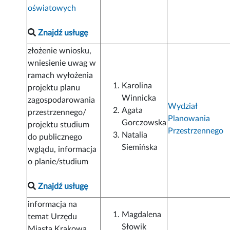
oświatowych
Znajdź usługę
złożenie wniosku,
wniesienie uwag w
ramach wyłożenia
Karolina
projektu planu
Winnicka
zagospodarowania
Wydział
Agata
przestrzennego/
Planowania
Gorczowska
projektu studium
Przestrzennego
Natalia
do publicznego
Siemińska
wglądu, informacja
o planie/studium
Znajdź usługę
informacja na
Magdalena
temat Urzędu
Słowik
Miasta Krakowa,