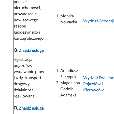
podział
nieruchomości,
prowadzenie
Monika
powiatowego
Wydział Geodezj
Nowacka
zasobu
geodezyjnego i
kartograficznego
Znajdź usługę
rejestracja
pojazdów,
Arkadiusz
wydawanie praw
Skrzypek
jazdy, transport
Wydział Ewidenc
Magdalena
drogowy i
Pojazdów i
Godzik-
działalność
Kierowców
Adamska
regulowana
Znajdź usługę