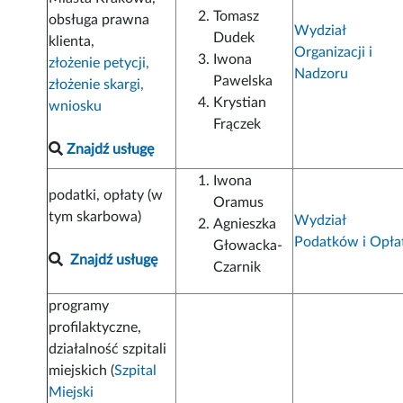
Tomasz
obsługa prawna
Wydział
Dudek
klienta,
Organizacji i
Iwona
złożenie petycji,
Nadzoru
Pawelska
złożenie skargi,
Krystian
wniosku
Frączek
Znajdź usługę
Iwona
podatki, opłaty (w
Oramus
tym skarbowa)
Wydział
Agnieszka
Podatków i Opła
Głowacka-
Znajdź usługę
Czarnik
programy
profilaktyczne,
działalność szpitali
miejskich (
Szpital
Miejski