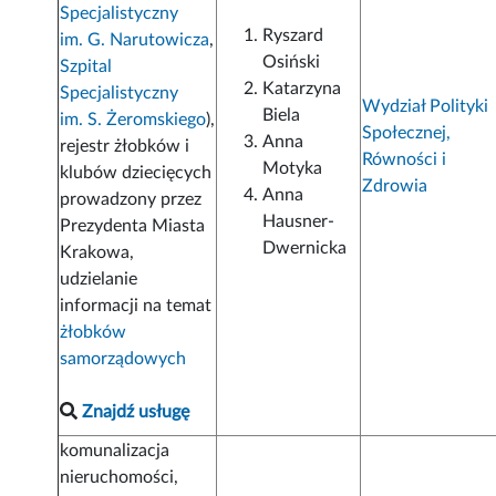
Specjalistyczny
Ryszard
im. G. Narutowicza
,
Osiński
Szpital
Katarzyna
Specjalistyczny
Wydział Polityki
Biela
im. S. Żeromskiego
),
Społecznej,
Anna
rejestr żłobków i
Równości i
Motyka
klubów dziecięcych
Zdrowia
Anna
prowadzony przez
Hausner-
Prezydenta Miasta
Dwernicka
Krakowa,
udzielanie
informacji na temat
żłobków
samorządowych
Znajdź usługę
komunalizacja
nieruchomości,