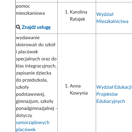
pomoc
Karolina
mieszkaniowa
Wydział
Ratajek
Mieszkalnictwa
Znajdź usługę
wydawanie
skierowań do szkół
i placówek
specjalnych oraz do
klas integracyjnych,
zapisanie dziecka
do przedszkola,
Anna
szkoły
Wydział Edukacji
Kowynia
podstawowej,
Projektów
gimnazjum, szkoły
Edukacyjnych
ponadgimnazjalnej -
dotyczy
samorządowych
placówek