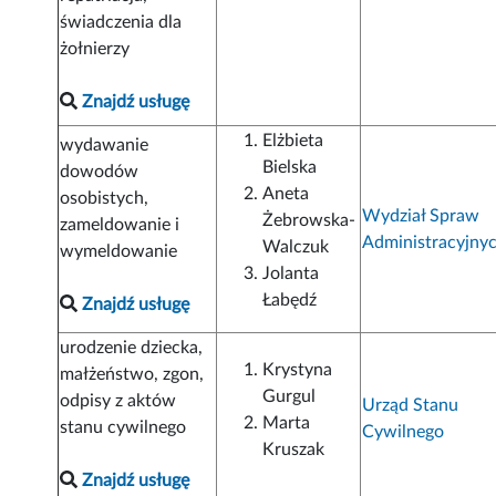
świadczenia dla
żołnierzy
Znajdź usługę
Elżbieta
wydawanie
Bielska
dowodów
Aneta
osobistych,
Wydział Spraw
Żebrowska-
zameldowanie i
Administracyjny
Walczuk
wymeldowanie
Jolanta
Łabędź
Znajdź usługę
urodzenie dziecka,
Krystyna
małżeństwo, zgon,
Gurgul
odpisy z aktów
Urząd Stanu
Marta
stanu cywilnego
Cywilnego
Kruszak
Znajdź usługę