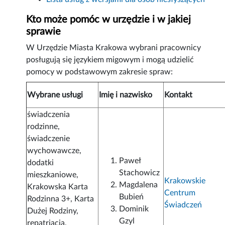
Kto może pomóc w urzędzie i w jakiej
sprawie
W Urzędzie Miasta Krakowa wybrani pracownicy
posługują się językiem migowym i mogą udzielić
pomocy w podstawowym zakresie spraw:
Wybrane usługi
Imię i nazwisko
Kontakt
świadczenia
rodzinne,
świadczenie
wychowawcze,
Paweł
dodatki
Stachowicz
mieszkaniowe,
Krakowskie
Magdalena
Krakowska Karta
Centrum
Bubień
Rodzinna 3+, Karta
Świadczeń
Dominik
Dużej Rodziny,
Gzyl
repatriacja,