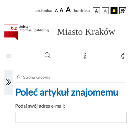
A
A
czcionka:
A
kontrast:
Miasto Kraków
Strona Główna
Poleć artykuł znajomemu
Podaj swój adres e-mail: