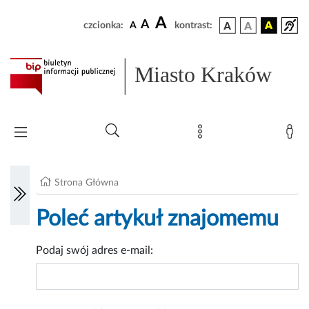
A
A
czcionka:
A
kontrast:
Miasto Kraków
Strona Główna
Poleć artykuł znajomemu
Podaj swój adres e-mail: