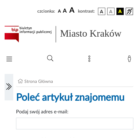
A
A
czcionka:
A
kontrast:
Miasto Kraków
Strona Główna
Poleć artykuł znajomemu
Podaj swój adres e-mail: