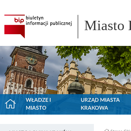
Miasto
WŁADZE I
URZĄD MIASTA
MIASTO
KRAKOWA