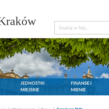
 Kraków
Szukaj w bip
JEDNOSTKI
FINANSE I
MIEJSKIE
MIENIE