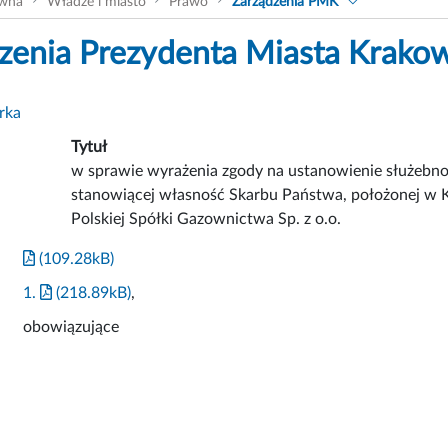
ówna
Władze i miasto
Prawo
Zarządzenia PMK
zenia Prezydenta Miasta Krako
rka
Tytuł
w sprawie wyrażenia zgody na ustanowienie służebno
stanowiącej własność Skarbu Państwa, położonej w Kr
Polskiej Spółki Gazownictwa Sp. z o.o.
(109.28kB)
1.
(218.89kB)
,
obowiązujące