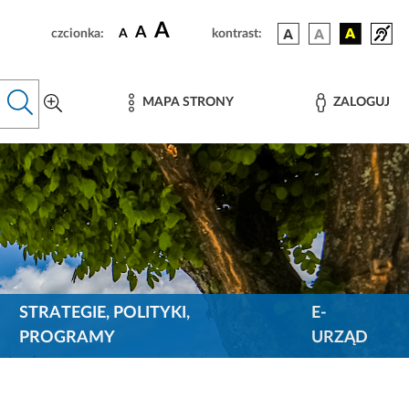
A
A
czcionka:
A
kontrast:
MAPA STRONY
ZALOGUJ
STRATEGIE, POLITYKI,
E-
PROGRAMY
URZĄD