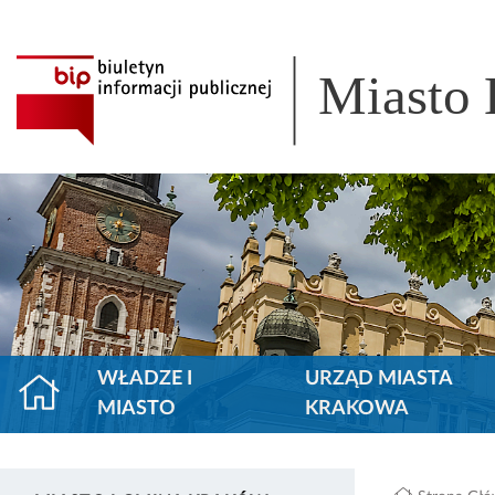
Miasto
WŁADZE I
URZĄD MIASTA
MIASTO
KRAKOWA