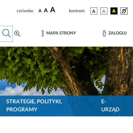
A
A
czcionka:
A
kontrast:
MAPA STRONY
ZALOGUJ
STRATEGIE, POLITYKI,
E-
PROGRAMY
URZĄD