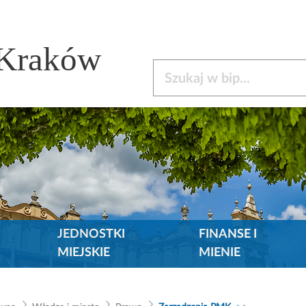
 Kraków
Szukaj w bip
JEDNOSTKI
FINANSE I
MIEJSKIE
MIENIE