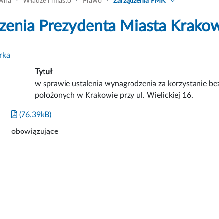
ówna
Władze i miasto
Prawo
Zarządzenia PMK
zenia Prezydenta Miasta Krako
rka
Tytuł
w sprawie ustalenia wynagrodzenia za korzystanie be
położonych w Krakowie przy ul. Wielickiej 16.
(76.39kB)
obowiązujące