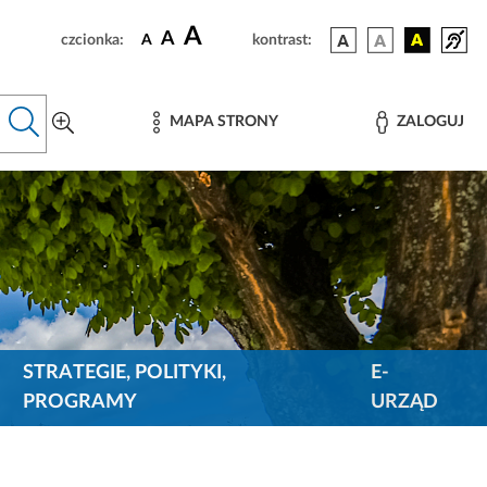
A
A
czcionka:
A
kontrast:
MAPA STRONY
ZALOGUJ
STRATEGIE, POLITYKI,
E-
PROGRAMY
URZĄD