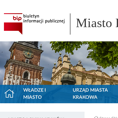
Miasto
WŁADZE I
URZĄD MIASTA
MIASTO
KRAKOWA