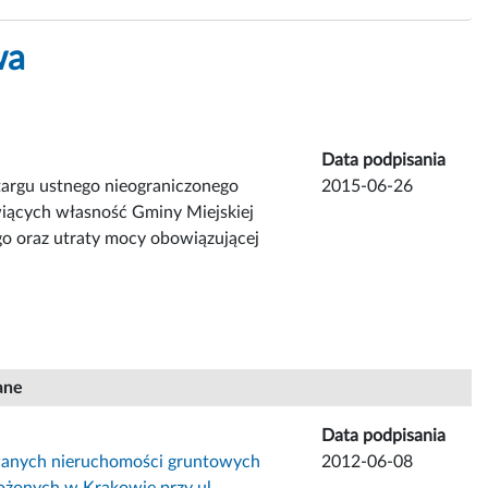
wa
Data podpisania
targu ustnego nieograniczonego
2015-06-26
ących własność Gminy Miejskiej
o oraz utraty mocy obowiązującej
ane
Data podpisania
wanych nieruchomości gruntowych
2012-06-08
ożonych w Krakowie przy ul.