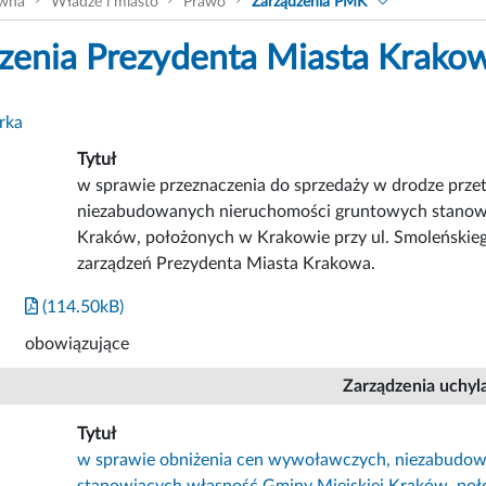
ówna
Władze i miasto
Prawo
Zarządzenia PMK
zenia Prezydenta Miasta Krako
rka
Tytuł
w sprawie przeznaczenia do sprzedaży w drodze prze
niezabudowanych nieruchomości gruntowych stanowi
Kraków, położonych w Krakowie przy ul. Smoleńskieg
zarządzeń Prezydenta Miasta Krakowa.
(114.50kB)
obowiązujące
Zarządzenia uchyl
Tytuł
w sprawie obniżenia cen wywoławczych, niezabudo
stanowiących własność Gminy Miejskiej Kraków, poł