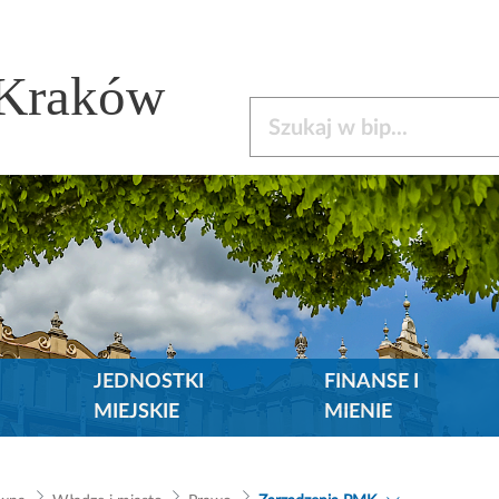
 Kraków
Szukaj w bip
JEDNOSTKI
FINANSE I
MIEJSKIE
MIENIE