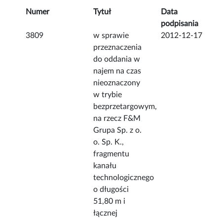
Numer
Tytuł
Data
podpisania
3809
w sprawie
2012-12-17
przeznaczenia
do oddania w
najem na czas
nieoznaczony
w trybie
bezprzetargowym,
na rzecz F&M
Grupa Sp. z o.
o. Sp. K.,
fragmentu
kanału
technologicznego
o długości
51,80 m i
łącznej