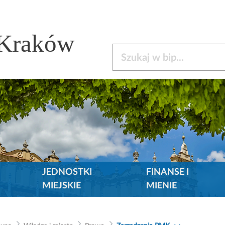
 Kraków
Szukaj w bip
JEDNOSTKI
FINANSE I
MIEJSKIE
MIENIE