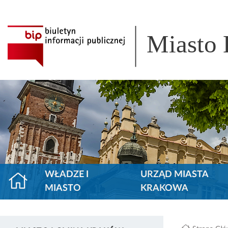
Miasto
WŁADZE I
URZĄD MIASTA
MIASTO
KRAKOWA