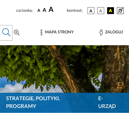
A
A
czcionka:
A
kontrast:
MAPA STRONY
ZALOGUJ
STRATEGIE, POLITYKI,
E-
PROGRAMY
URZĄD