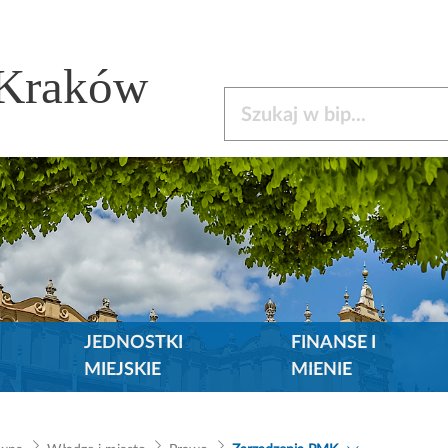
 Kraków
Szukaj w bip
JEDNOSTKI
FINANSE I
MIEJSKIE
MIENIE