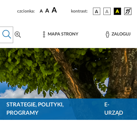
A
A
czcionka:
A
kontrast:
MAPA STRONY
ZALOGUJ
STRATEGIE, POLITYKI,
E-
PROGRAMY
URZĄD