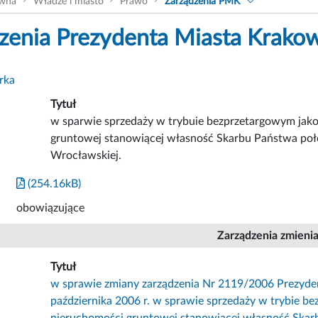
ówna
Władze i miasto
Prawo
Zarządzenia PMK
zenia Prezydenta Miasta Krako
rka
Tytuł
w sparwie sprzedaży w trybuie bezprzetargowym jako
gruntowej stanowiącej własność Skarbu Państwa poło
Wrocławskiej.
(254.16kB)
obowiązujące
Zarządzenia zmieni
Tytuł
w sprawie zmiany zarządzenia Nr 2119/2006 Prezyde
października 2006 r. w sprawie sprzedaży w trybie b
nieruchomości gruntowej stanowiącej własność Skar