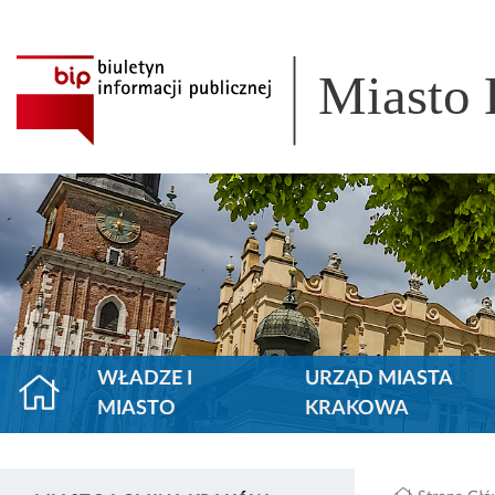
Miasto
WŁADZE I
URZĄD MIASTA
MIASTO
KRAKOWA