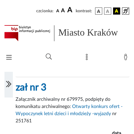
A
A
czcionka:
A
kontrast:
Miasto Kraków
zał nr 3
Załącznik archiwalny nr 679975, podpięty do
komunikatu archiwalnego:
Otwarty konkurs ofert -
Wypoczynek letni dzieci i młodzieży -wyjazdy
nr
251761
data