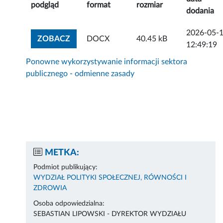
podgląd
format
rozmiar
dodania
2026-05-
ZOBACZ ZAŁĄCZNIK
ZOBACZ
DOCX
40.45 kB
12:49:19
Ponowne wykorzystywanie informacji sektora
publicznego - odmienne zasady
METKA:
Podmiot publikujący:
WYDZIAŁ POLITYKI SPOŁECZNEJ, RÓWNOŚCI I
ZDROWIA
Osoba odpowiedzialna:
SEBASTIAN LIPOWSKI - DYREKTOR WYDZIAŁU