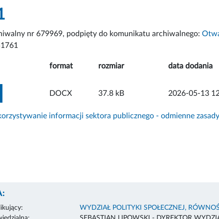
1
chiwalny nr 679969, podpięty do komunikatu archiwalnego:
Otwa
51761
format
rozmiar
data dodania
ZOBACZ ZAŁĄCZNIK
DOCX
37.8 kB
2026-05-13 12
rzystywanie informacji sektora publicznego - odmienne zasad
:
ikujący:
WYDZIAŁ POLITYKI SPOŁECZNEJ, RÓWNOŚ
edzialna:
SEBASTIAN LIPOWSKI - DYREKTOR WYDZI