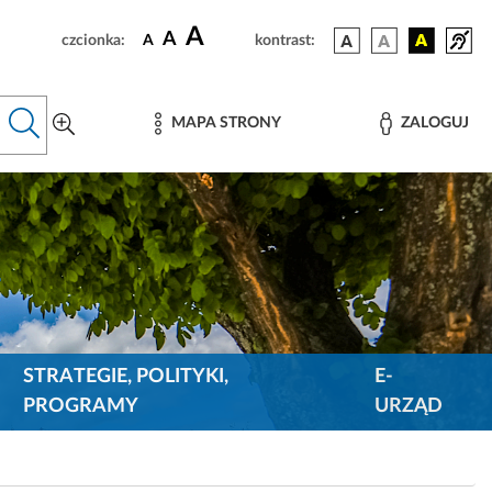
A
A
czcionka:
A
kontrast:
MAPA STRONY
ZALOGUJ
STRATEGIE, POLITYKI,
E-
PROGRAMY
URZĄD