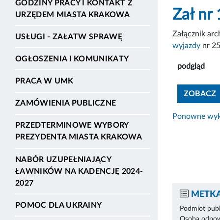
GODZINY PRACY I KONTAKT Z
Zał nr 
URZĘDEM MIASTA KRAKOWA
Załącznik ar
USŁUGI - ZAŁATW SPRAWĘ
wyjazdy
nr 2
OGŁOSZENIA I KOMUNIKATY
podgląd
PRACA W UMK
ZOBACZ
ZAMÓWIENIA PUBLICZNE
Ponowne wyko
PRZEDTERMINOWE WYBORY
PREZYDENTA MIASTA KRAKOWA
NABÓR UZUPEŁNIAJĄCY
ŁAWNIKÓW NA KADENCJĘ 2024-
2027
METKA
POMOC DLA UKRAINY
Podmiot publ
Osoba odpowi