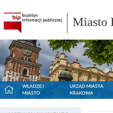
Miasto
WŁADZE I
URZĄD MIASTA
MIASTO
KRAKOWA