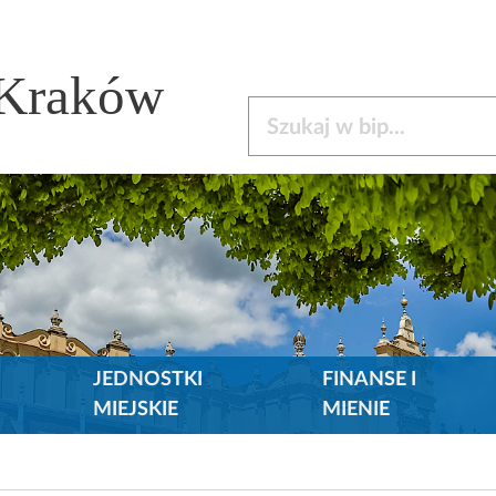
 Kraków
Szukaj w bip
JEDNOSTKI
FINANSE I
MIEJSKIE
MIENIE