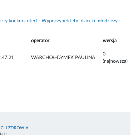
rty konkurs ofert - Wypoczynek letni dzieci i młodzieży -
operator
wersja
0
:47:21
WARCHOŁ-DYMEK PAULINA
(najnowsza)
y
CI I ZDROWIA
AŁU