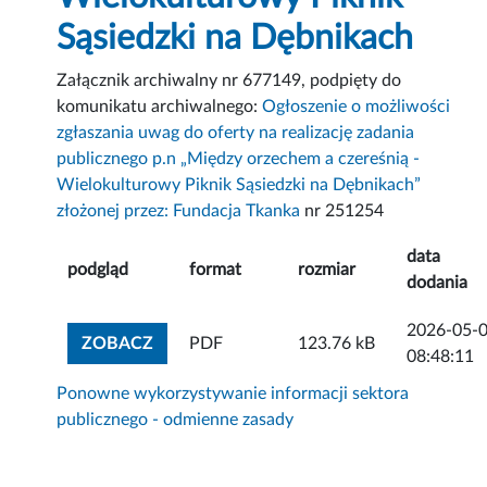
Sąsiedzki na Dębnikach
Załącznik archiwalny nr 677149, podpięty do
komunikatu archiwalnego:
Ogłoszenie o możliwości
zgłaszania uwag do oferty na realizację zadania
publicznego p.n „Między orzechem a czereśnią -
Wielokulturowy Piknik Sąsiedzki na Dębnikach”
złożonej przez: Fundacja Tkanka
nr 251254
data
podgląd
format
rozmiar
dodania
2026-05-
ZOBACZ ZAŁĄCZNIK
ZOBACZ
PDF
123.76 kB
08:48:11
Ponowne wykorzystywanie informacji sektora
publicznego - odmienne zasady