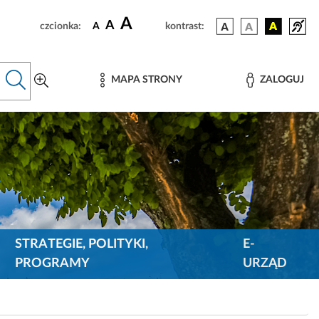
A
A
czcionka:
A
kontrast:
MAPA STRONY
ZALOGUJ
STRATEGIE, POLITYKI,
E-
PROGRAMY
URZĄD