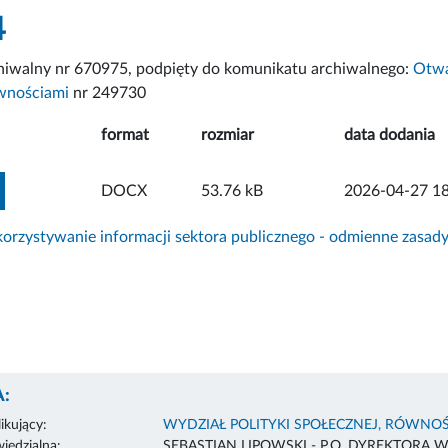
4
chiwalny nr 670975, podpięty do komunikatu archiwalnego:
Otwar
wnościami
nr 249730
format
rozmiar
data dodania
ZOBACZ ZAŁĄCZNIK
DOCX
53.76 kB
2026-04-27 18
rzystywanie informacji sektora publicznego - odmienne zasad
:
ikujący:
WYDZIAŁ POLITYKI SPOŁECZNEJ, RÓWNOŚ
edzialna:
SEBASTIAN LIPOWSKI - P.O. DYREKTORA 