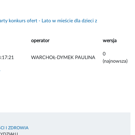
ty konkurs ofert - Lato w mieście dla dzieci z
operator
wersja
0
:17:21
WARCHOŁ-DYMEK PAULINA
(najnowsza)
y
CI I ZDROWIA
WYDZIAŁU