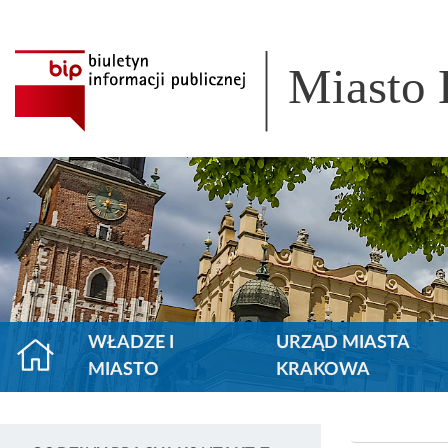
Miasto
WŁADZE I
URZĄD MIASTA
MIASTO
KRAKOWA