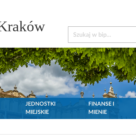
 Kraków
Szukaj w bip
JEDNOSTKI
FINANSE I
MIEJSKIE
MIENIE