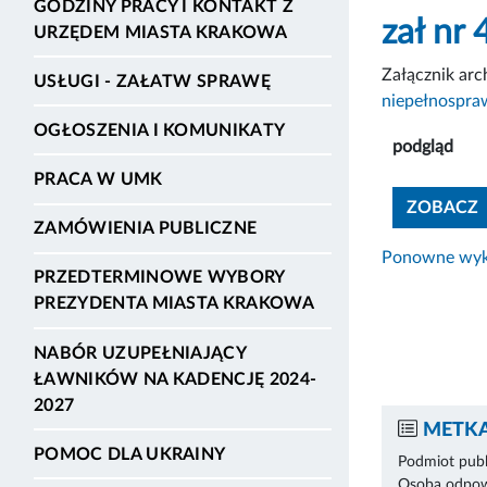
GODZINY PRACY I KONTAKT Z
zał nr 
URZĘDEM MIASTA KRAKOWA
Załącznik ar
USŁUGI - ZAŁATW SPRAWĘ
niepełnospra
OGŁOSZENIA I KOMUNIKATY
podgląd
PRACA W UMK
ZOBACZ
ZAMÓWIENIA PUBLICZNE
Ponowne wyko
PRZEDTERMINOWE WYBORY
PREZYDENTA MIASTA KRAKOWA
NABÓR UZUPEŁNIAJĄCY
ŁAWNIKÓW NA KADENCJĘ 2024-
2027
METKA
POMOC DLA UKRAINY
Podmiot publ
Osoba odpowi