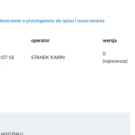
eszczenie o przystąpieniu do opisu i oszacowania
operator
wersja
0
:07:18
STANEK KARIN
(najnowsza)
y
A WYDZIAŁU