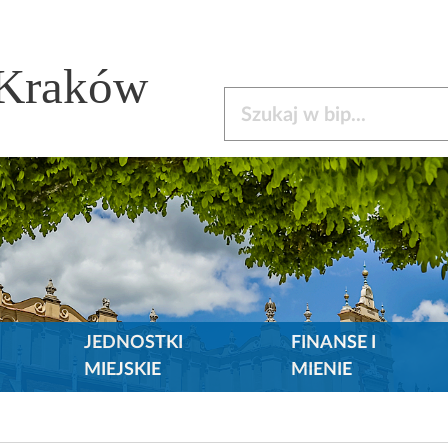
 Kraków
Szukaj w bip
JEDNOSTKI
FINANSE I
MIEJSKIE
MIENIE