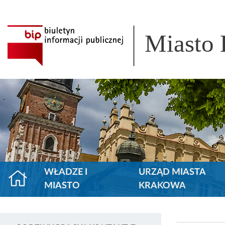
Miasto
WŁADZE I
URZĄD MIASTA
MIASTO
KRAKOWA