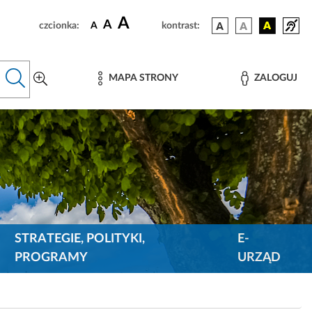
A
A
czcionka:
A
kontrast:
MAPA STRONY
ZALOGUJ
STRATEGIE, POLITYKI,
E-
PROGRAMY
URZĄD