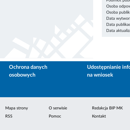
Podmiot publ
Osoba odpowi
Osoba publik
Data wytworz
Data publikac
Data aktualiza
Ochrona danych
Udostępnianie inf
osobowych
na wniosek
Mapa strony
O serwisie
Redakcja BIP MK
RSS
Pomoc
Kontakt