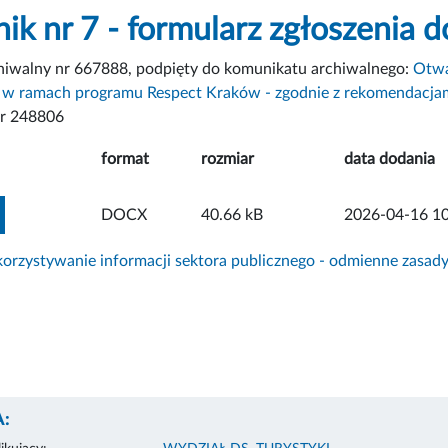
nik nr 7 - formularz zgłoszenia 
chiwalny nr 667888, podpięty do komunikatu archiwalnego:
Otwa
) w ramach programu Respect Kraków - zgodnie z rekomendacjam
r 248806
format
rozmiar
data dodania
ZOBACZ ZAŁĄCZNIK
DOCX
40.66 kB
2026-04-16 10
rzystywanie informacji sektora publicznego - odmienne zasad
: