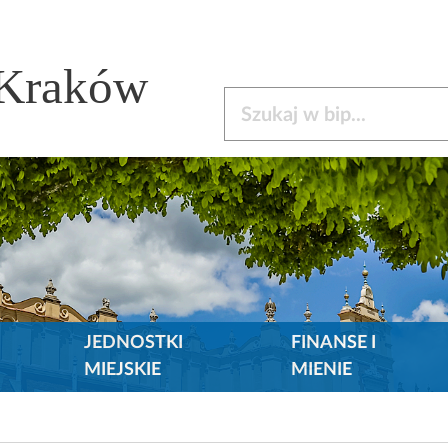
 Kraków
Szukaj w bip
JEDNOSTKI
FINANSE I
MIEJSKIE
MIENIE