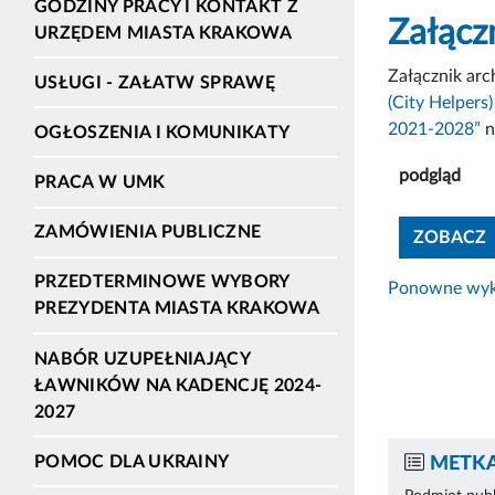
GODZINY PRACY I KONTAKT Z
Załącz
URZĘDEM MIASTA KRAKOWA
Załącznik ar
USŁUGI - ZAŁATW SPRAWĘ
(City Helpers
2021-2028”
n
OGŁOSZENIA I KOMUNIKATY
podgląd
PRACA W UMK
ZAMÓWIENIA PUBLICZNE
ZOBACZ
PRZEDTERMINOWE WYBORY
Ponowne wyko
PREZYDENTA MIASTA KRAKOWA
NABÓR UZUPEŁNIAJĄCY
ŁAWNIKÓW NA KADENCJĘ 2024-
2027
POMOC DLA UKRAINY
METKA