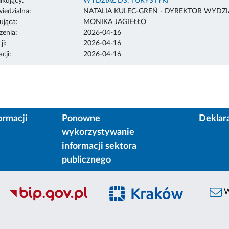
ikujący:
WYDZIAŁ DS. TURYSTYKI
edzialna:
NATALIA KULEC-GREŃ - DYREKTOR WYDZI
ująca:
MONIKA JAGIEŁŁO
enia:
2026-04-16
ji:
2026-04-16
cji:
2026-04-16
ormacji
Ponowne
Deklar
wykorzystywanie
informacji sektora
publicznego
W