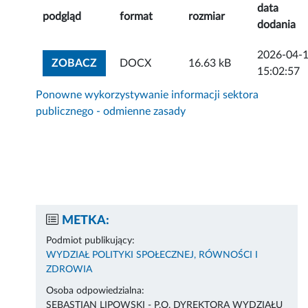
data
podgląd
format
rozmiar
dodania
2026-04-
ZOBACZ ZAŁĄCZNIK
ZOBACZ
DOCX
16.63 kB
15:02:57
Ponowne wykorzystywanie informacji sektora
publicznego - odmienne zasady
METKA:
Podmiot publikujący:
WYDZIAŁ POLITYKI SPOŁECZNEJ, RÓWNOŚCI I
ZDROWIA
Osoba odpowiedzialna:
SEBASTIAN LIPOWSKI - P.O. DYREKTORA WYDZIAŁU