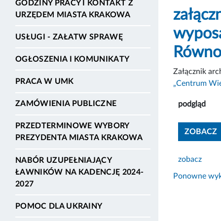
GODZINY PRACY I KONTAKT Z
załącz
URZĘDEM MIASTA KRAKOWA
wyposa
USŁUGI - ZAŁATW SPRAWĘ
Równo
OGŁOSZENIA I KOMUNIKATY
Załącznik ar
PRACA W UMK
„Centrum Wie
ZAMÓWIENIA PUBLICZNE
podgląd
PRZEDTERMINOWE WYBORY
ZOBACZ
PREZYDENTA MIASTA KRAKOWA
zobacz
NABÓR UZUPEŁNIAJĄCY
ŁAWNIKÓW NA KADENCJĘ 2024-
Ponowne wyko
2027
POMOC DLA UKRAINY