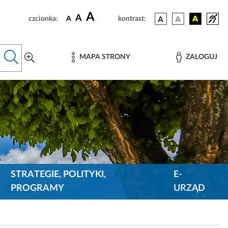
A
A
czcionka:
A
kontrast:
MAPA STRONY
ZALOGUJ
STRATEGIE, POLITYKI,
E-
PROGRAMY
URZĄD