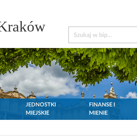
 Kraków
Szukaj w bip
JEDNOSTKI
FINANSE I
MIEJSKIE
MIENIE