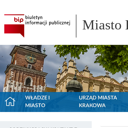
Miasto
WŁADZE I
URZĄD MIASTA
MIASTO
KRAKOWA