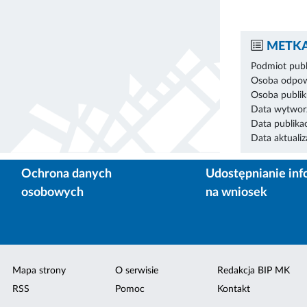
METKA
Podmiot publ
Osoba odpowi
Osoba publik
Data wytworz
Data publikac
Data aktualiza
Ochrona danych
Udostępnianie inf
osobowych
na wniosek
Mapa strony
O serwisie
Redakcja BIP MK
RSS
Pomoc
Kontakt