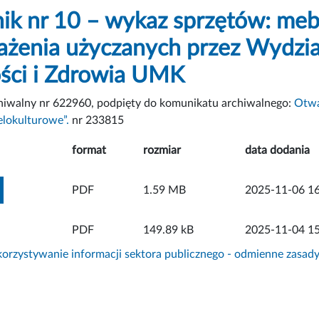
nik nr 10 – wykaz sprzętów: me
żenia użyczanych przez Wydział 
ści i Zdrowia UMK
chiwalny nr 622960, podpięty do komunikatu archiwalnego:
Otwa
lokulturowe”.
nr 233815
format
rozmiar
data dodania
ZOBACZ ZAŁĄCZNIK
PDF
1.59 MB
2025-11-06 16
PDF
149.89 kB
2025-11-04 15
rzystywanie informacji sektora publicznego - odmienne zasad