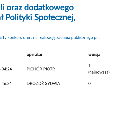
bli oraz dodatkowego
Polityki Społecznej,
rty konkurs ofert na realizację zadania publicznego pn.
operator
wersja
1
:04:24
PICHÓR PIOTR
(najnowsza)
:46:31
DROŻDŻ SYLWIA
0
y