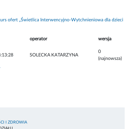
urs ofert „Świetlica Interwencyjno-Wytchnieniowa dla dzieci
operator
wersja
0
:13:28
SOLECKA KATARZYNA
(najnowsza)
y
CI I ZDROWIA
DZIAŁU