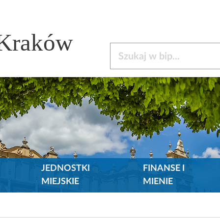
 Kraków
Szukaj w bip
JEDNOSTKI
FINANSE I
MIEJSKIE
MIENIE