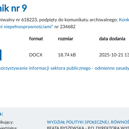
ik nr 9
chiwalny nr 618223, podpięty do komunikatu archiwalnego:
Konk
mi niepełnosprawnościami"
nr 234682
format
rozmiar
data dodania
ZOBACZ ZAŁĄCZNIK
DOCX
18.74 kB
2025-10-21 13
rzystywanie informacji sektora publicznego - odmienne zasad
:
ikujący:
WYDZIAŁ POLITYKI SPOŁECZNEJ, RÓWNOŚ
edzialna:
BEATA BYSZEWSKA - P.O. DYREKTORA WY