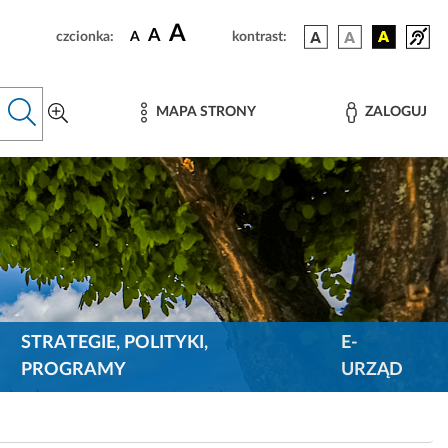
A
A
czcionka:
A
kontrast:
MAPA STRONY
ZALOGUJ
STRATEGIE, POLITYKI,
E-
PROGRAMY
URZĄD