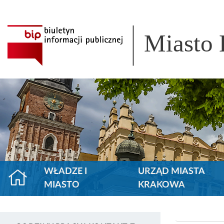
Miasto
WŁADZE I
URZĄD MIASTA
MIASTO
KRAKOWA