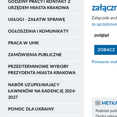
GODZINY PRACY I KONTAKT Z
załączn
URZĘDEM MIASTA KRAKOWA
Załącznik ar
USŁUGI - ZAŁATW SPRAWĘ
ze sprzężony
OGŁOSZENIA I KOMUNIKATY
podgląd
PRACA W UMK
ZOBACZ
ZAMÓWIENIA PUBLICZNE
Ponowne wyko
PRZEDTERMINOWE WYBORY
PREZYDENTA MIASTA KRAKOWA
NABÓR UZUPEŁNIAJĄCY
ŁAWNIKÓW NA KADENCJĘ 2024-
2027
METKA
POMOC DLA UKRAINY
Podmiot publ
Osoba odpowi