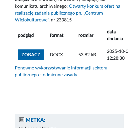
komunikatu archiwalnego:
Otwarty konkurs ofert na
realizację zadania publicznego pn. „Centrum
Wielokulturowe”.
nr 233815
data
podgląd
format
rozmiar
dodania
2025-10-
ZOBACZ ZAŁĄCZNIK
ZOBACZ
DOCX
53.82 kB
12:28:30
Ponowne wykorzystywanie informacji sektora
publicznego - odmienne zasady
METKA: