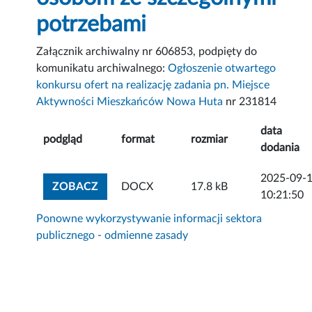
potrzebami
Załącznik archiwalny nr 606853, podpięty do
komunikatu archiwalnego:
Ogłoszenie otwartego
konkursu ofert na realizację zadania pn. Miejsce
Aktywności Mieszkańców Nowa Huta
nr 231814
data
podgląd
format
rozmiar
dodania
2025-09-
ZOBACZ ZAŁĄCZNIK
ZOBACZ
DOCX
17.8 kB
10:21:50
Ponowne wykorzystywanie informacji sektora
publicznego - odmienne zasady