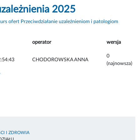
uzależnienia 2025
urs ofert Przeciwdziałanie uzależnieniom i patologiom
operator
wersja
0
:54:43
CHODOROWSKA ANNA
(najnowsza)
y
CI I ZDROWIA
DZIAŁU