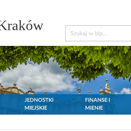
 Kraków
Szukaj w bip
JEDNOSTKI
FINANSE I
MIEJSKIE
MIENIE