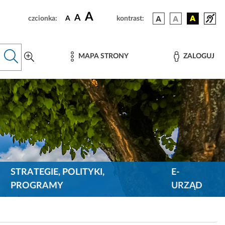
A
A
czcionka:
A
kontrast:
MAPA STRONY
ZALOGUJ
STRATEGIE, POLITYKI,
E-
PROGRAMY
URZĄD