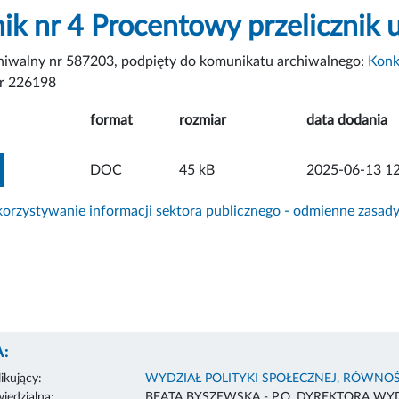
nik nr 4 Procentowy przelicznik 
chiwalny nr 587203, podpięty do komunikatu archiwalnego:
Konk
r 226198
format
rozmiar
data dodania
ZOBACZ ZAŁĄCZNIK
DOC
45 kB
2025-06-13 12
rzystywanie informacji sektora publicznego - odmienne zasad
:
ikujący:
WYDZIAŁ POLITYKI SPOŁECZNEJ, RÓWNOŚ
edzialna:
BEATA BYSZEWSKA - P.O. DYREKTORA WY