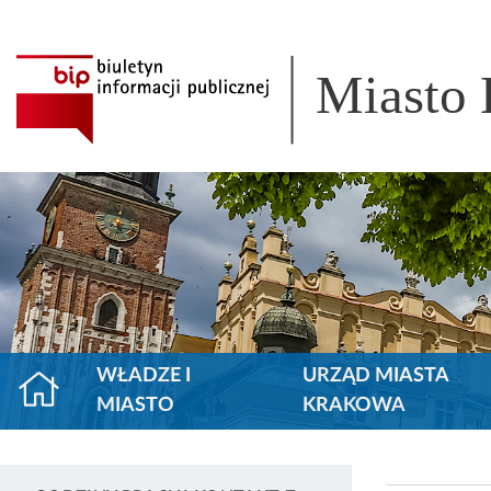
Miasto
WŁADZE I
URZĄD MIASTA
MIASTO
KRAKOWA