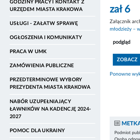
GODZINY PRACY I KONTAKT Z
zał 6
URZĘDEM MIASTA KRAKOWA
Załącznik ar
USŁUGI - ZAŁATW SPRAWĘ
młodzieży – 
OGŁOSZENIA I KOMUNIKATY
podgląd
PRACA W UMK
ZOBACZ
ZAMÓWIENIA PUBLICZNE
Ponowne wyko
PRZEDTERMINOWE WYBORY
PREZYDENTA MIASTA KRAKOWA
NABÓR UZUPEŁNIAJĄCY
ŁAWNIKÓW NA KADENCJĘ 2024-
2027
METKA
POMOC DLA UKRAINY
Podmiot publ
Osoba odpowi