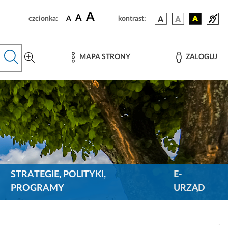
A
A
czcionka:
A
kontrast:
MAPA STRONY
ZALOGUJ
STRATEGIE, POLITYKI,
E-
PROGRAMY
URZĄD