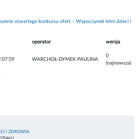
szenie otwartego konkursu ofert – Wypoczynek letni dzieci i
operator
wersja
0
:07:59
WARCHOŁ-DYMEK PAULINA
(najnowsza)
y
CI I ZDROWIA
DZIAŁU