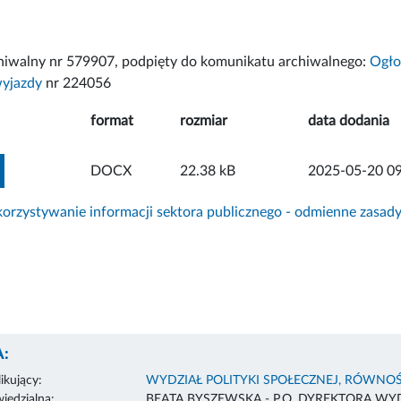
chiwalny nr 579907, podpięty do komunikatu archiwalnego:
Ogło
wyjazdy
nr 224056
format
rozmiar
data dodania
ZOBACZ ZAŁĄCZNIK
DOCX
22.38 kB
2025-05-20 09
rzystywanie informacji sektora publicznego - odmienne zasad
:
ikujący:
WYDZIAŁ POLITYKI SPOŁECZNEJ, RÓWNOŚ
edzialna:
BEATA BYSZEWSKA - P.O. DYREKTORA WY