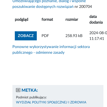
Umożliwiającego poznanie, dialog i wspólne
poszukiwanie dostępnych rozwiązań
nr 200704
data
podgląd
format
rozmiar
dodania
2024-08-
ZOBACZ ZAŁĄCZNIK
ZOBACZ
PDF
258.93 kB
11:17:41
Ponowne wykorzystywanie informacji sektora
publicznego - odmienne zasady
METKA:
Podmiot publikujący:
WYDZIAŁ POLITYKI SPOŁECZNEJ I ZDROWIA