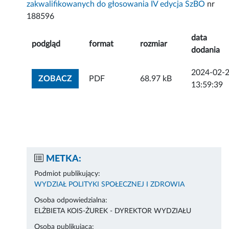
zakwalifikowanych do głosowania IV edycja SzBO
nr
188596
data
podgląd
format
rozmiar
dodania
2024-02-
ZOBACZ ZAŁĄCZNIK
ZOBACZ
PDF
68.97 kB
13:59:39
METKA:
Podmiot publikujący:
WYDZIAŁ POLITYKI SPOŁECZNEJ I ZDROWIA
Osoba odpowiedzialna:
ELŻBIETA KOIS-ŻUREK - DYREKTOR WYDZIAŁU
Osoba publikująca: