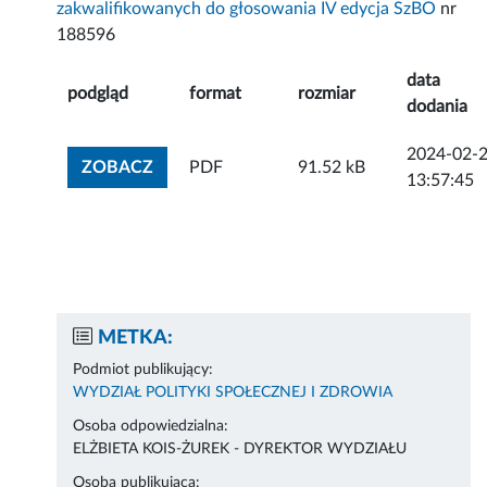
zakwalifikowanych do głosowania IV edycja SzBO
nr
188596
data
podgląd
format
rozmiar
dodania
2024-02-
ZOBACZ ZAŁĄCZNIK
ZOBACZ
PDF
91.52 kB
13:57:45
METKA:
Podmiot publikujący:
WYDZIAŁ POLITYKI SPOŁECZNEJ I ZDROWIA
Osoba odpowiedzialna:
ELŻBIETA KOIS-ŻUREK - DYREKTOR WYDZIAŁU
Osoba publikująca: