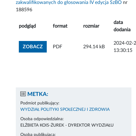
zakwalifikowanych do głosowania IV edycja SzBO
nr
188596
data
podgląd
format
rozmiar
dodania
2024-02-
ZOBACZ ZAŁĄCZNIK
ZOBACZ
PDF
294.14 kB
13:30:15
METKA:
Podmiot publikujący:
WYDZIAŁ POLITYKI SPOŁECZNEJ I ZDROWIA
Osoba odpowiedzialna:
ELŻBIETA KOIS-ŻUREK - DYREKTOR WYDZIAŁU
Osoba publikująca: