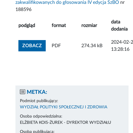
zakwalifikowanych do głosowania IV edycja SzBO
nr
188596
data
podgląd
format
rozmiar
dodania
2024-02-
ZOBACZ ZAŁĄCZNIK
ZOBACZ
PDF
274.34 kB
13:28:16
METKA:
Podmiot publikujący:
WYDZIAŁ POLITYKI SPOŁECZNEJ I ZDROWIA
Osoba odpowiedzialna:
ELŻBIETA KOIS-ŻUREK - DYREKTOR WYDZIAŁU
Osoba publikująca: