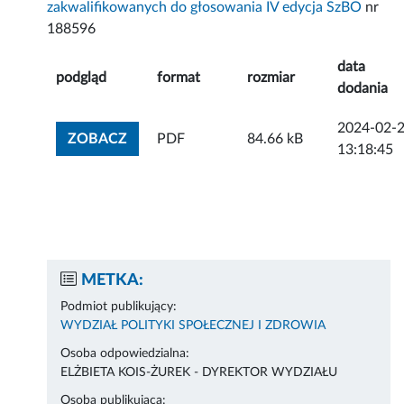
zakwalifikowanych do głosowania IV edycja SzBO
nr
188596
data
podgląd
format
rozmiar
dodania
2024-02-
ZOBACZ ZAŁĄCZNIK
ZOBACZ
PDF
84.66 kB
13:18:45
METKA:
Podmiot publikujący:
WYDZIAŁ POLITYKI SPOŁECZNEJ I ZDROWIA
Osoba odpowiedzialna:
ELŻBIETA KOIS-ŻUREK - DYREKTOR WYDZIAŁU
Osoba publikująca: