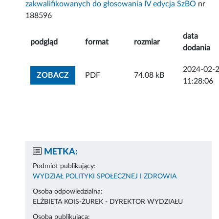
zakwalifikowanych do głosowania IV edycja SzBO
nr
188596
data
podgląd
format
rozmiar
dodania
2024-02-
ZOBACZ ZAŁĄCZNIK
ZOBACZ
PDF
74.08 kB
11:28:06
METKA:
Podmiot publikujący:
WYDZIAŁ POLITYKI SPOŁECZNEJ I ZDROWIA
Osoba odpowiedzialna:
ELŻBIETA KOIS-ŻUREK - DYREKTOR WYDZIAŁU
Osoba publikująca: