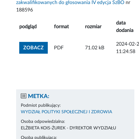
zakwalifikowanych do głosowania IV edycja SzBO
nr
188596
data
podgląd
format
rozmiar
dodania
2024-02-
ZOBACZ ZAŁĄCZNIK
ZOBACZ
PDF
71.02 kB
11:24:58
METKA:
Podmiot publikujący:
WYDZIAŁ POLITYKI SPOŁECZNEJ I ZDROWIA
Osoba odpowiedzialna:
ELŻBIETA KOIS-ŻUREK - DYREKTOR WYDZIAŁU
Osoba publikująca: