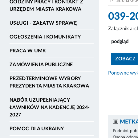
Strona Gł
GODZINY PRACY I KONTAKT Z
URZĘDEM MIASTA KRAKOWA
039-2
USŁUGI - ZAŁATW SPRAWĘ
Załącznik ar
OGŁOSZENIA I KOMUNIKATY
podgląd
PRACA W UMK
ZOBACZ
ZAMÓWIENIA PUBLICZNE
Ponowne wyko
PRZEDTERMINOWE WYBORY
PREZYDENTA MIASTA KRAKOWA
NABÓR UZUPEŁNIAJĄCY
ŁAWNIKÓW NA KADENCJĘ 2024-
2027
METKA
POMOC DLA UKRAINY
Podmiot publ
Osoba odpowi