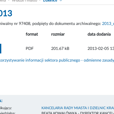
ówna
Władze i miasto
Dzielnice
013
chiwalny nr 97408, podpięty do dokumentu archiwalnego:
2013_
format
rozmiar
data dodania
ZOBACZ ZAŁĄCZNIK
PDF
201.67 kB
2013-02-05 13
rzystywanie informacji sektora publicznego - odmienne zasad
:
ikujący:
KANCELARIA RADY MIASTA I DZIELNIC KR
edzialna:
BEATA KOWALÓWKA - DYREKTOR KANCELA