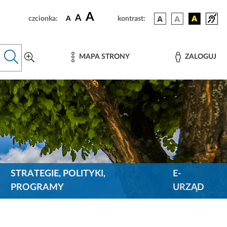
A
A
czcionka:
A
kontrast:
MAPA STRONY
ZALOGUJ
STRATEGIE, POLITYKI,
E-
PROGRAMY
URZĄD