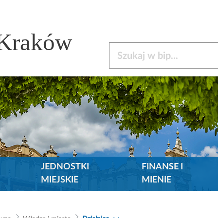
 Kraków
Szukaj w bip
JEDNOSTKI
FINANSE I
MIEJSKIE
MIENIE