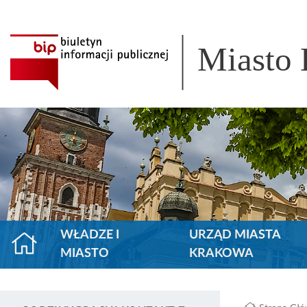
Miasto
WŁADZE I
URZĄD MIASTA
MIASTO
KRAKOWA