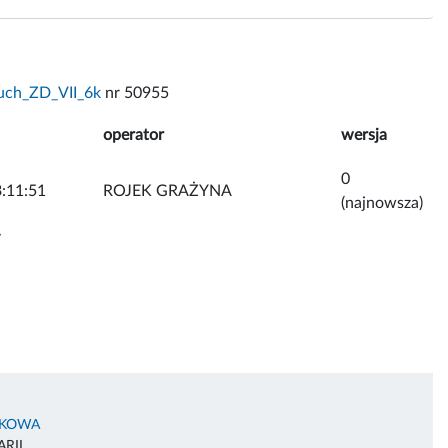
uch_ZD_VII_6k
nr 50955
operator
wersja
0
:11:51
ROJEK GRAŻYNA
(najnowsza)
y
AKOWA
RII