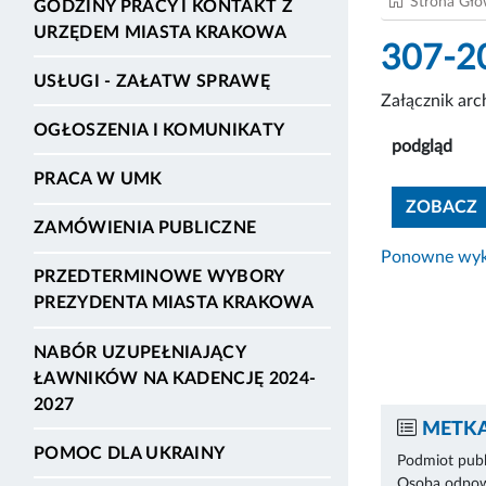
Strona Gł
GODZINY PRACY I KONTAKT Z
URZĘDEM MIASTA KRAKOWA
307-2
USŁUGI - ZAŁATW SPRAWĘ
Załącznik ar
OGŁOSZENIA I KOMUNIKATY
podgląd
PRACA W UMK
ZOBACZ
ZAMÓWIENIA PUBLICZNE
Ponowne wyko
PRZEDTERMINOWE WYBORY
PREZYDENTA MIASTA KRAKOWA
NABÓR UZUPEŁNIAJĄCY
ŁAWNIKÓW NA KADENCJĘ 2024-
2027
METKA
POMOC DLA UKRAINY
Podmiot publ
Osoba odpowi