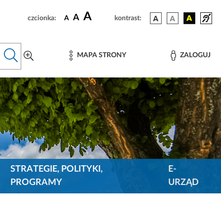
A
A
czcionka:
A
kontrast:
MAPA STRONY
ZALOGUJ
STRATEGIE, POLITYKI,
E-
PROGRAMY
URZĄD