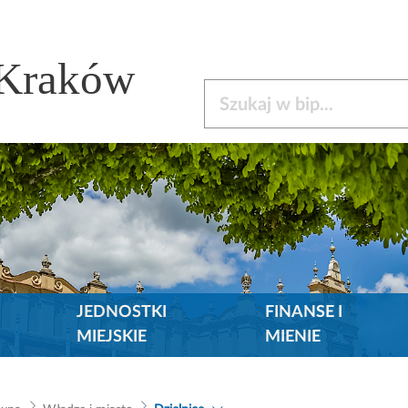
 Kraków
Szukaj w bip
JEDNOSTKI
FINANSE I
MIEJSKIE
MIENIE