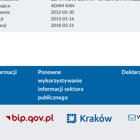
ująca:
ADAM KAN
enia:
2012-05-30
ji:
2013-01-16
cji:
2018-03-21
ormacji
Ponowne
Deklar
wykorzystywanie
informacji sektora
publicznego
W