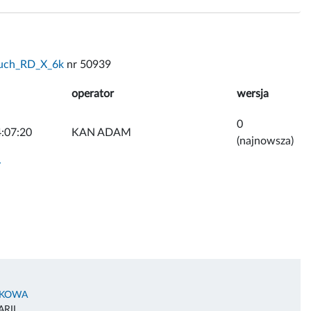
uch_RD_X_6k
nr 50939
operator
wersja
0
:07:20
KAN ADAM
(najnowsza)
y
AKOWA
RII