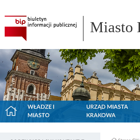
Miasto
WŁADZE I
URZĄD MIASTA
MIASTO
KRAKOWA