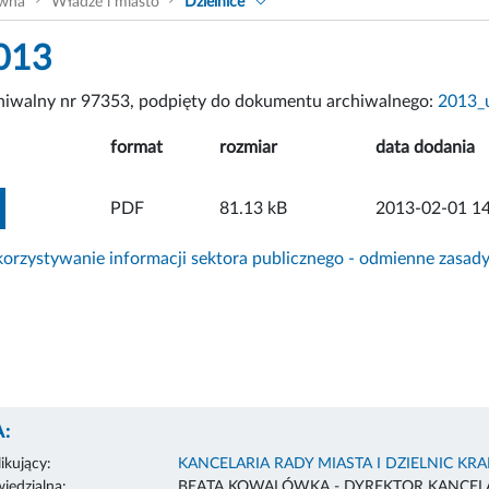
ówna
Władze i miasto
Dzielnice
013
chiwalny nr 97353, podpięty do dokumentu archiwalnego:
2013_
format
rozmiar
data dodania
ZOBACZ ZAŁĄCZNIK
PDF
81.13 kB
2013-02-01 14
rzystywanie informacji sektora publicznego - odmienne zasad
:
ikujący:
KANCELARIA RADY MIASTA I DZIELNIC KR
edzialna:
BEATA KOWALÓWKA - DYREKTOR KANCELA