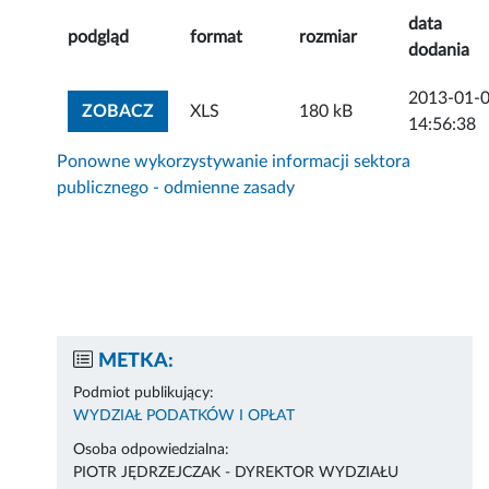
data
podgląd
format
rozmiar
dodania
2013-01-
ZOBACZ ZAŁĄCZNIK
ZOBACZ
XLS
180 kB
14:56:38
Ponowne wykorzystywanie informacji sektora
publicznego - odmienne zasady
METKA:
Podmiot publikujący:
WYDZIAŁ PODATKÓW I OPŁAT
Osoba odpowiedzialna:
PIOTR JĘDRZEJCZAK - DYREKTOR WYDZIAŁU