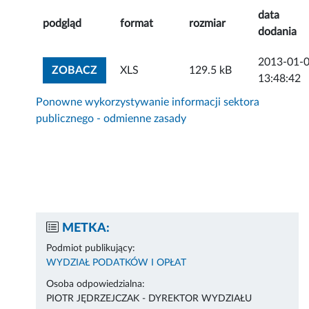
data
podgląd
format
rozmiar
dodania
2013-01-
ZOBACZ ZAŁĄCZNIK
ZOBACZ
XLS
129.5 kB
13:48:42
Ponowne wykorzystywanie informacji sektora
publicznego - odmienne zasady
METKA:
Podmiot publikujący:
WYDZIAŁ PODATKÓW I OPŁAT
Osoba odpowiedzialna:
PIOTR JĘDRZEJCZAK - DYREKTOR WYDZIAŁU