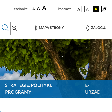
A
A
czcionka:
A
kontrast:
MAPA STRONY
ZALOGUJ
STRATEGIE, POLITYKI,
E-
PROGRAMY
URZĄD