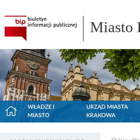
Miasto
WŁADZE I
URZĄD MIASTA
MIASTO
KRAKOWA