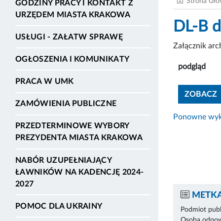
Strona Gł
GODZINY PRACY I KONTAKT Z
URZĘDEM MIASTA KRAKOWA
DL-B 
USŁUGI - ZAŁATW SPRAWĘ
Załącznik ar
OGŁOSZENIA I KOMUNIKATY
podgląd
PRACA W UMK
ZOBACZ
ZAMÓWIENIA PUBLICZNE
Ponowne wyko
PRZEDTERMINOWE WYBORY
PREZYDENTA MIASTA KRAKOWA
NABÓR UZUPEŁNIAJĄCY
ŁAWNIKÓW NA KADENCJĘ 2024-
2027
METKA
POMOC DLA UKRAINY
Podmiot publ
Osoba odpowi