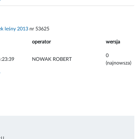
k leśny 2013
nr 53625
operator
wersja
0
:23:39
NOWAK ROBERT
(najnowsza)
y
ŁU