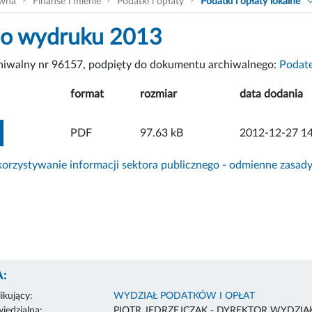
ówna
Finanse i mienie
Podatki i opłaty
Podatki i opłaty lokalne
do wydruku 2013
chiwalny nr 96157, podpięty do dokumentu archiwalnego:
Podate
format
rozmiar
data dodania
ZOBACZ ZAŁĄCZNIK
PDF
97.63 kB
2012-12-27 14
rzystywanie informacji sektora publicznego - odmienne zasad
:
ikujący:
WYDZIAŁ PODATKÓW I OPŁAT
edzialna:
PIOTR JĘDRZEJCZAK - DYREKTOR WYDZIA