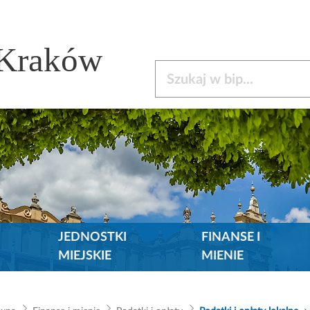
 Kraków
Szukaj w bip
JEDNOSTKI
FINANSE I
MIEJSKIE
MIENIE