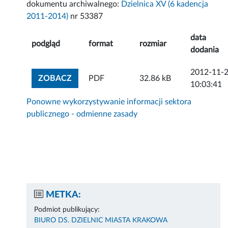
dokumentu archiwalnego:
Dzielnica XV (6 kadencja
2011-2014)
nr 53387
data
podgląd
format
rozmiar
dodania
2012-11-
ZOBACZ ZAŁĄCZNIK
ZOBACZ
PDF
32.86 kB
10:03:41
Ponowne wykorzystywanie informacji sektora
publicznego - odmienne zasady
METKA:
Podmiot publikujący:
BIURO DS. DZIELNIC MIASTA KRAKOWA