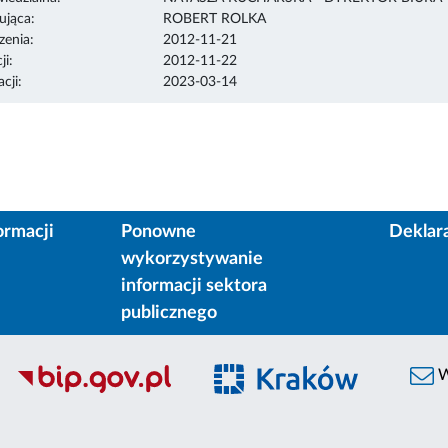
ująca:
ROBERT ROLKA
enia:
2012-11-21
ji:
2012-11-22
cji:
2023-03-14
ormacji
Ponowne
Deklar
wykorzystywanie
informacji sektora
publicznego
W