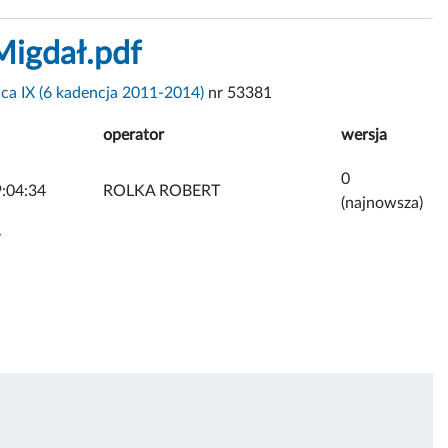
Migdał.pdf
ica IX (6 kadencja 2011-2014)
nr 53381
operator
wersja
0
:04:34
ROLKA ROBERT
(najnowsza)
y