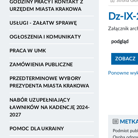
Strona Gł
GODZINY PRACY I KONTAKT Z
URZĘDEM MIASTA KRAKOWA
Dz-IX-
USŁUGI - ZAŁATW SPRAWĘ
Załącznik ar
OGŁOSZENIA I KOMUNIKATY
podgląd
PRACA W UMK
ZOBACZ
ZAMÓWIENIA PUBLICZNE
Ponowne wyko
PRZEDTERMINOWE WYBORY
PREZYDENTA MIASTA KRAKOWA
NABÓR UZUPEŁNIAJĄCY
ŁAWNIKÓW NA KADENCJĘ 2024-
2027
METKA
POMOC DLA UKRAINY
Podmiot publ
Osoba odpowi