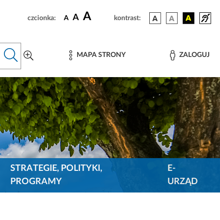
A
A
czcionka:
A
kontrast:
MAPA STRONY
ZALOGUJ
STRATEGIE, POLITYKI,
E-
PROGRAMY
URZĄD