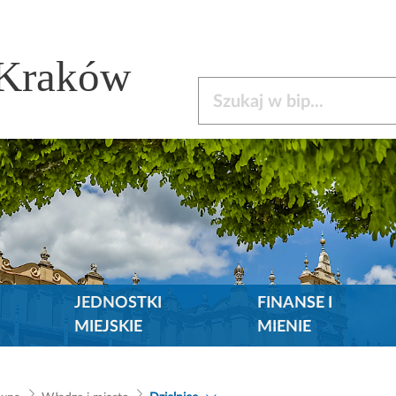
 Kraków
Szukaj w bip
JEDNOSTKI
FINANSE I
MIEJSKIE
MIENIE