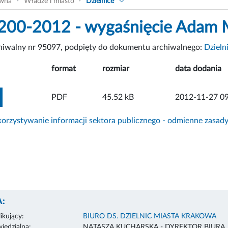
ówna
Władze i miasto
Dzielnice
200-2012 - wygaśnięcie Adam 
chiwalny nr 95097, podpięty do dokumentu archiwalnego:
Dzieln
format
rozmiar
data dodania
ZOBACZ ZAŁĄCZNIK
PDF
45.52 kB
2012-11-27 09
rzystywanie informacji sektora publicznego - odmienne zasad
:
ikujący:
BIURO DS. DZIELNIC MIASTA KRAKOWA
edzialna:
NATASZA KUCHARSKA - DYREKTOR BIURA