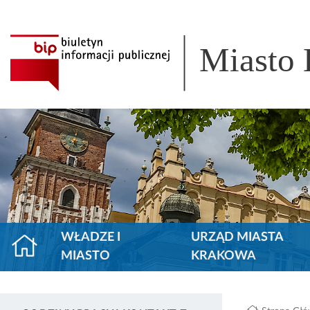
Miasto
WŁADZE I
URZĄD MIASTA
MIASTO
KRAKOWA