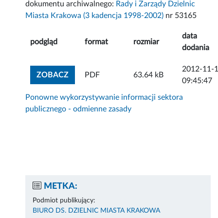
dokumentu archiwalnego:
Rady i Zarządy Dzielnic
Miasta Krakowa (3 kadencja 1998-2002)
nr 53165
data
podgląd
format
rozmiar
dodania
2012-11-
ZOBACZ ZAŁĄCZNIK
ZOBACZ
PDF
63.64 kB
09:45:47
Ponowne wykorzystywanie informacji sektora
publicznego - odmienne zasady
METKA:
Podmiot publikujący:
BIURO DS. DZIELNIC MIASTA KRAKOWA