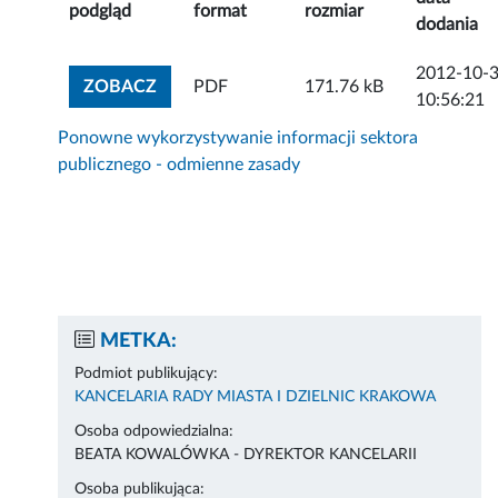
podgląd
format
rozmiar
dodania
2012-10-
ZOBACZ ZAŁĄCZNIK
ZOBACZ
PDF
171.76 kB
10:56:21
Ponowne wykorzystywanie informacji sektora
publicznego - odmienne zasady
METKA:
Podmiot publikujący:
KANCELARIA RADY MIASTA I DZIELNIC KRAKOWA
Osoba odpowiedzialna:
BEATA KOWALÓWKA - DYREKTOR KANCELARII
Osoba publikująca: