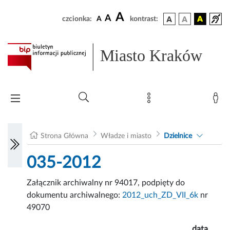
A
A
czcionka:
A
kontrast:
Miasto Kraków
Strona Główna
Władze i miasto
Dzielnice
035-2012
Załącznik archiwalny nr 94017, podpięty do
dokumentu archiwalnego:
2012_uch_ZD_VII_6k
nr
49070
data