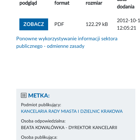
podgląd
format
rozmiar
dodania
2012-10-
ZOBACZ ZAŁĄCZNIK
ZOBACZ
PDF
122.29 kB
12:05:21
Ponowne wykorzystywanie informacji sektora
publicznego - odmienne zasady
METKA:
Podmiot publikujący:
KANCELARIA RADY MIASTA I DZIELNIC KRAKOWA
Osoba odpowiedzialna:
BEATA KOWALÓWKA - DYREKTOR KANCELARII
Osoba publikująca: