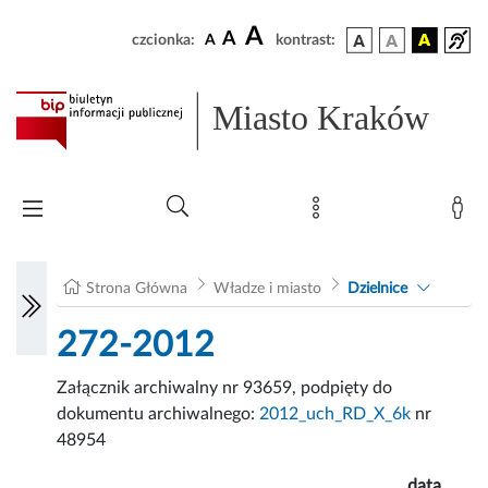
A
A
czcionka:
A
kontrast:
Miasto Kraków
Strona Główna
Władze i miasto
Dzielnice
272-2012
Załącznik archiwalny nr 93659, podpięty do
dokumentu archiwalnego:
2012_uch_RD_X_6k
nr
48954
data