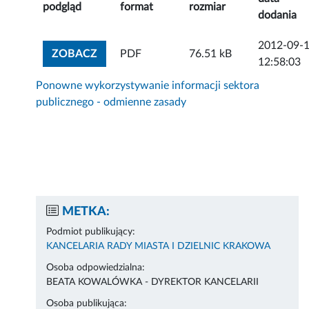
podgląd
format
rozmiar
dodania
2012-09-
ZOBACZ ZAŁĄCZNIK
ZOBACZ
PDF
76.51 kB
12:58:03
Ponowne wykorzystywanie informacji sektora
publicznego - odmienne zasady
METKA:
Podmiot publikujący:
KANCELARIA RADY MIASTA I DZIELNIC KRAKOWA
Osoba odpowiedzialna:
BEATA KOWALÓWKA - DYREKTOR KANCELARII
Osoba publikująca: