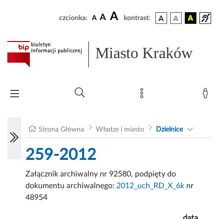
A
A
czcionka:
A
kontrast:
Miasto Kraków
Strona Główna
Władze i miasto
Dzielnice
259-2012
Załącznik archiwalny nr 92580, podpięty do
dokumentu archiwalnego:
2012_uch_RD_X_6k
nr
48954
data