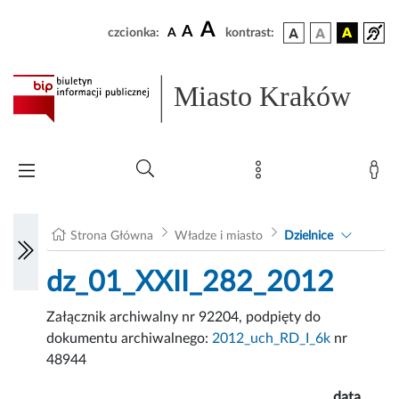
A
A
czcionka:
A
kontrast:
Miasto Kraków
Strona Główna
Władze i miasto
Dzielnice
dz_01_XXII_282_2012
Załącznik archiwalny nr 92204, podpięty do
dokumentu archiwalnego:
2012_uch_RD_I_6k
nr
48944
data