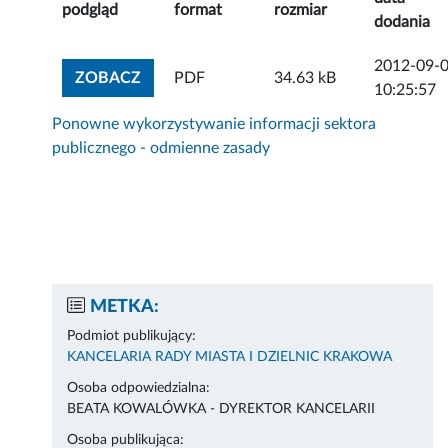
podgląd
format
rozmiar
dodania
2012-09-
ZOBACZ ZAŁĄCZNIK
ZOBACZ
PDF
34.63 kB
10:25:57
Ponowne wykorzystywanie informacji sektora
publicznego - odmienne zasady
METKA:
Podmiot publikujący:
KANCELARIA RADY MIASTA I DZIELNIC KRAKOWA
Osoba odpowiedzialna:
BEATA KOWALÓWKA - DYREKTOR KANCELARII
Osoba publikująca: