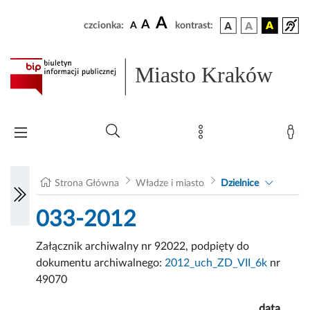
A
A
czcionka:
A
kontrast:
Miasto Kraków
Strona Główna
Władze i miasto
Dzielnice
033-2012
Załącznik archiwalny nr 92022, podpięty do
dokumentu archiwalnego:
2012_uch_ZD_VII_6k
nr
49070
data