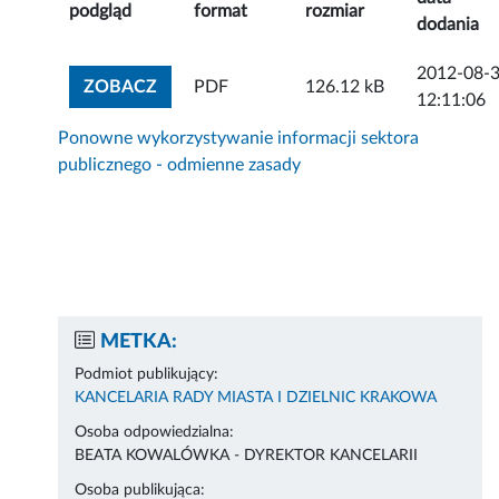
podgląd
format
rozmiar
dodania
2012-08-
ZOBACZ ZAŁĄCZNIK
ZOBACZ
PDF
126.12 kB
12:11:06
Ponowne wykorzystywanie informacji sektora
publicznego - odmienne zasady
METKA:
Podmiot publikujący:
KANCELARIA RADY MIASTA I DZIELNIC KRAKOWA
Osoba odpowiedzialna:
BEATA KOWALÓWKA - DYREKTOR KANCELARII
Osoba publikująca: