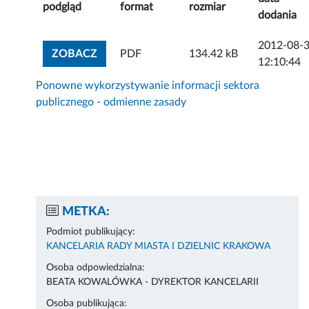
podgląd
format
rozmiar
dodania
2012-08-
ZOBACZ ZAŁĄCZNIK
ZOBACZ
PDF
134.42 kB
12:10:44
Ponowne wykorzystywanie informacji sektora
publicznego - odmienne zasady
METKA:
Podmiot publikujący:
KANCELARIA RADY MIASTA I DZIELNIC KRAKOWA
Osoba odpowiedzialna:
BEATA KOWALÓWKA - DYREKTOR KANCELARII
Osoba publikująca: