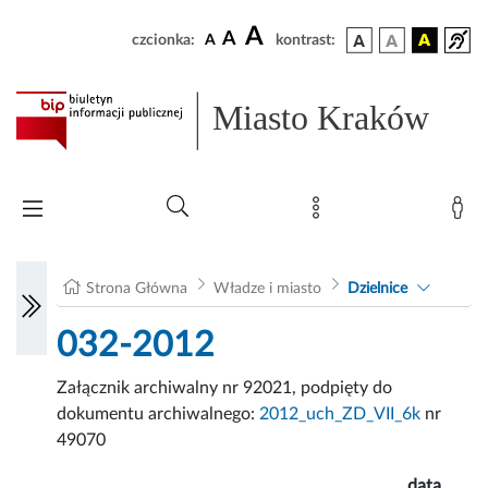
A
A
czcionka:
A
kontrast:
Miasto Kraków
Strona Główna
Władze i miasto
Dzielnice
032-2012
Załącznik archiwalny nr 92021, podpięty do
dokumentu archiwalnego:
2012_uch_ZD_VII_6k
nr
49070
data